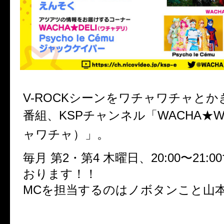
V-ROCK
シーンをワチャワチャとか
番組、
KSP
チャンネル「
WACHA
★
W
ャワチャ）」。
毎月 第
2
・第
4
木曜日、
20:00〜21:0
おります！！
MC
を担当するのはノボタンこと山