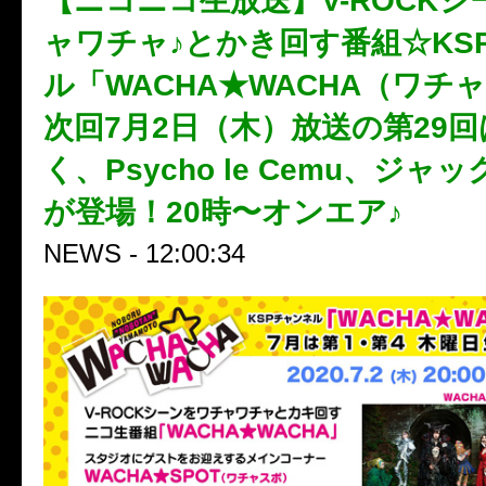
【ニコニコ生放送】V-ROCKシ
ャワチャ♪とかき回す番組☆KS
ル「WACHA★WACHA（ワチ
次回7月2日（木）放送の第29
く、Psycho le Cemu、ジャ
が登場！20時〜オンエア♪
NEWS - 12:00:34