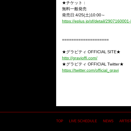
★チケット：
無料一般発売
発売日:4/25(土)10:00～
https://eplus.jp/sf/detail/2907160
====================
★グラビティ OFFICIAL SITE★
http://gravioffi.com/
★グラビティ OFFICIAL Twitter★
https://twitter.com/official_gravi
TOP
LIVE SCHEDULE
NEWS
ARTIST