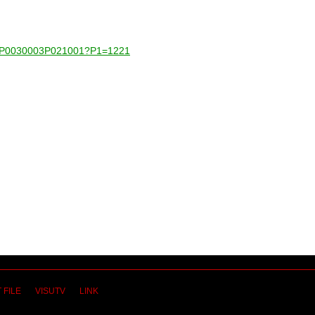
001-P0030003P021001?P1=1221
 FILE
VISUTV
LINK