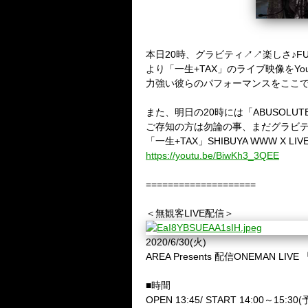
本日20時、グラビティ↗︎↗︎楽しさ♪FULLV
より「一生+TAX」のライブ映像をYo
力強い彼らのパフォーマンスをここ
また、明日の20時には「ABUSOL
ご存知の方は勿論の事、まだグラビ
「一生+TAX」SHIBUYA WWW X LI
https://youtu.be/BiwKh3_3QEE
====================
＜無観客LIVE配信＞
2020/6/30
(火)
AREA Presents
配信
ONEMAN LIVE
■
時間
OPEN 13:45/ START 14:00
～
15:30
(