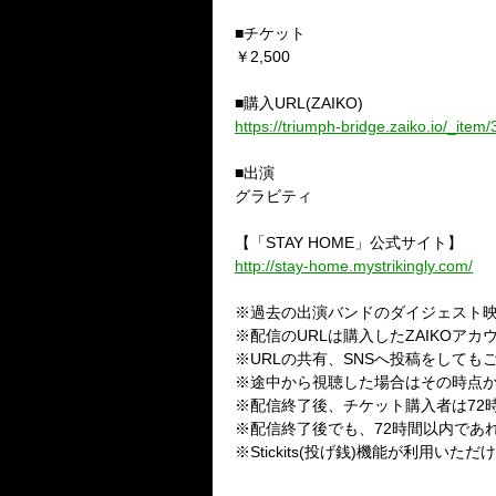
■
チケット
￥
2
,
500
■
購入
URL
(
ZAIKO
)
https://triumph-bridge.zaiko.io/_item
■
出演
グラビティ
【「
STAY HOME
」公式サイト】
http://stay-home.mystrikingly.com/
※
過去の出演バンドのダイジェスト
※
配信の
URL
は購入した
ZAIKO
アカ
※
URL
の共有、
SNS
へ投稿をしても
※
途中から視聴した場合はその時点
※
配信終了後、チケット購入者は
72
※
配信終了後でも、
72
時間以内であ
※
Stickits
(投げ銭)機能が利用いただ