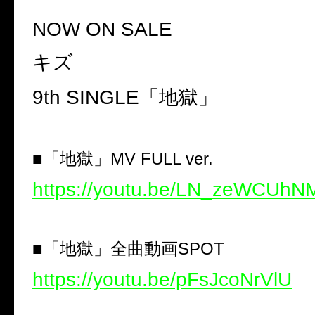
NOW ON SALE
キズ
9th SINGLE
「地獄」
■「地獄」
MV FULL ver.
https://youtu.be/LN_zeWCUhN
■「地獄」全曲動画
SPOT
https://youtu.be/pFsJcoNrVlU