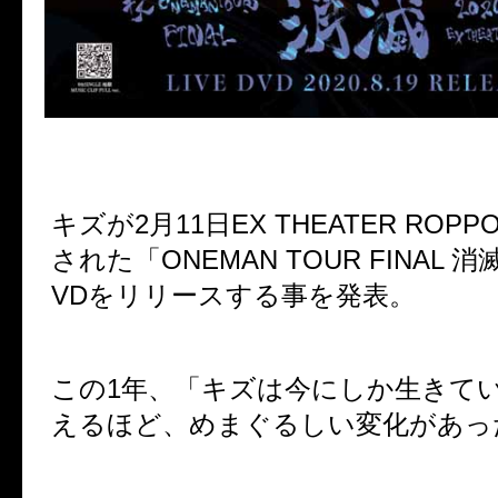
キズが
2
月
11
日
EX THEATER ROPP
された「
ONEMAN TOUR FINAL
消
VD
をリリースする事を発表。
この
1
年、「キズは今にしか生きて
えるほど、めまぐるしい変化があっ