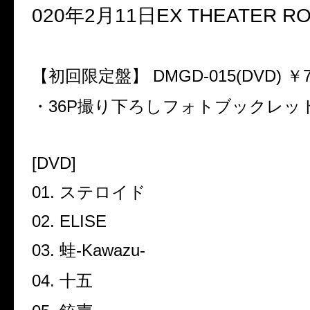
020
年
2
月
11
日
EX THEATER R
【初回限定盤】
DMGD-015(DVD)
￥
・
36P
撮り下ろしフォトブックレッ
[DVD]
01.
ステロイド
02. ELISE
03.
蛙
-Kawazu-
04.
十五