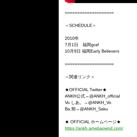
====================
＜SCHEDULE＞
2010年
7月1日 福岡graf
10月9日 福岡Early Believers
====================
＜関連リンク＞
★OFFICIAL Twitter★
ANKH公式→@ANKH_official
Vo.しあ。→@ANKH_Vo
Ba.朔→@ANKH_Saku
★ OFFICIAL ホームページ★
https://ankh.amebaownd.com/