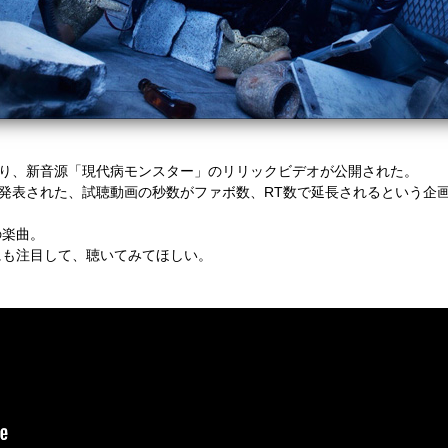
より、新音源「現代病モンスター」のリリックビデオが公開された。
ウントで発表された、試聴動画の秒数がファボ数、RT数で延長されるという
の楽曲。
にも注目して、聴いてみてほしい。