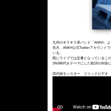
九州のキラキラ系バンド「ANKH」
先月、ANKH公式Twitterアカ
いる。
既にライブでは定番となっているこ
SNS時代をテーマにした歌詞の内容
現代病モンスター リリックビデオ