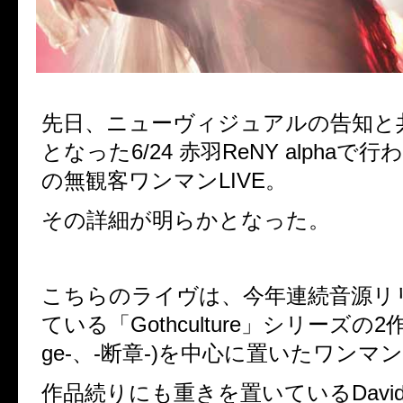
先日、ニューヴィジュアルの告知と
となった6/24 赤羽ReNY alphaで行わ
の無観客ワンマンLIVE。
その詳細が明らかとなった。
こちらのライヴは、今年連続音源リ
ている「Gothculture」シリーズの2作品(
ge-、-断章-)を中心に置いたワンマ
作品続りにも重きを置いているDavi