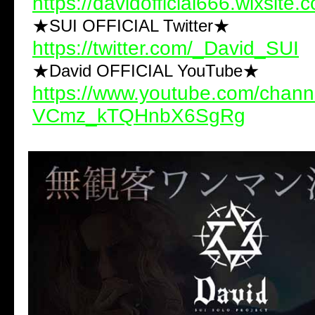
https://davidofficial666.wixsite.
★SUI OFFICIAL Twitter★
https://twitter.com/_David_SUI
★David OFFICIAL YouTube★
https://www.youtube.com/chann
VCmz_kTQHnbX6SgRg