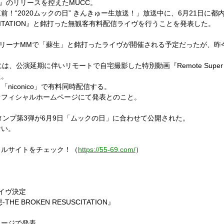
』のリリースを控えた
MUCC
。
前！“
2020
ムックの日”
きんきゅー生放送！」
放送中に、
6
月
21
日に都
ITATION
』
と銘打った無観客有料配信ライヴを行うことを発表した。
リーナ
MM
で「蘇生」と銘打ったライヴが開催される予定だったが、
昨
には、公演延期に伴いリモートで自宅撮影した特別動画
『
Remote Super 
た。
、「
niconico
」で有料同時配信する。
オフィシャルホームページにて発表とのこと。
タンプ第
3
弾が
6
月
9
日「ムックの日」に合わせて公開された。
ない。
ャルサイトをチェック！（
https://55-69.com/
）
イヴ決定
惡
-THE BROKEN RESUSCITATION
』
ページで発表。