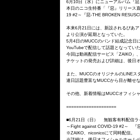
6
月
10
日（水）にニューアルバム『惡
本日のニコ生特番「『惡』リリース直
19 #2
～『惡
-THE BROKEN RESUSC
本来
6
月
21
日には、新設されるぴあア
より公演が延期となっていた。
5
月
4
日の
MUCC
のバンド結成記念日
YouTube
で配信して話題となってい
今回は動画配信サービス「
ZAIKO
」
チケットの発売および詳細は、後日
また、
MUCC
のオリジナルの
LINE
ス
連日話題豊富な
MUCC
から目が離せ
その他、新着情報は
MUCC
オフィシ
====================
■
6
月
21
日（日）
無観客有料配信ラ
～
Fight against COVID-19 #2
～ 『
※
ZAIKO
、
niconico
にて同時配信。
※詳細は、後日オフィシャルホーム