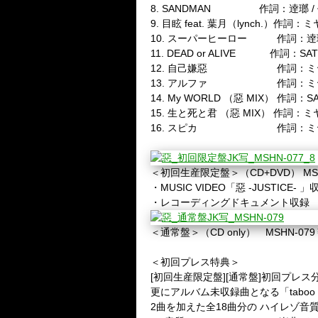
8. SANDMAN
作詞：逹瑯
/
9.
目眩
feat.
葉月（
lynch.
）作詞：ミ
10.
スーパーヒーロー 作詞：逹
11. DEAD or ALIVE
作詞：
SA
12.
自己嫌惡 作詞：ミ
13.
アルファ 作詞：ミ
14. My WORLD
（惡
MIX
）
作詞：
S
15.
生と死と君
（惡
MIX
）
作詞：ミ
16.
スピカ 作詞：ミ
＜初回生産限定盤＞（
CD+DVD
）
MS
・
MUSIC VIDEO
「惡
-JUSTICE-
」
・レコーディングドキュメント収録
＜通常盤＞（
CD only
）
MSHN-079
＜初回プレス特典＞
[
初回生産限定盤
][
通常盤
]
初回プレス
更にアルバム未収録曲となる「
taboo
2
曲を加えた全
18
曲分の
ハイレゾ音