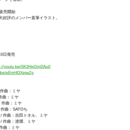
販売開始
大好評のメンバー直筆イラスト。
10
日発売
s://youtu.be/SK3HpOmDAu0
tu.be/eEmHDXejwZg
作曲：ミヤ
作曲：ミヤ
/
作曲：ミヤ
/
作曲：
SATO
ち
/
作曲：吉田トオル、ミヤ
/
作曲：逹瑯、ミヤ
作曲：ミヤ