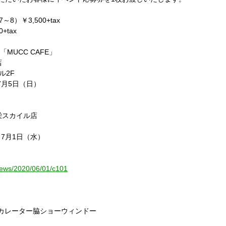
7
～
8
）￥
3,500+tax
0+tax
「
MUCC CAFE
」
店
ル
2F
7
月
5
日（日）
栄スカイル店
～
7
月
1
日（水）
e/news/2020/06/01/c101
カレーター脇ショーウィンドー