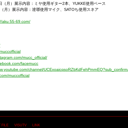
日（月）展示内容：ミヤ使用ギター
2
本、
YUKKE
使用ベース
（月）展示内容：逹瑯使用マイク、
SATO
ち使用スネア
://aku.55-69.com/
/
/muccofficial
stagram.com/mucc_official/
acebook.com/facemucc
www.youtube.com/channel/UCExoaicqsoRZbKdFehPmmEQ?sub_confirm
com/muccofficial
 FILE
VISUTV
LINK