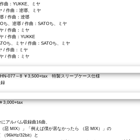
作曲：
YUKKE
、ミヤ
ヤ
/
作曲：逹瑯、ミヤ
瑯
/
作曲：逹瑯
TO
ち、逹瑯
/
作曲：
SATO
ち、ミヤ
ヤ
/
作曲：ミヤ
ヤ
/
作曲：
YUKKE
ATO
ち、ミヤ
/
作曲：
SATO
ち、ミヤ
ヤ
/
作曲：ミヤ
ヤ
/
作曲：ミヤ
HN-077
～
8
￥
3,500+tax
特製スリーブケース仕様
収録
￥
3,000+tax
分にアルバム収録曲
16
曲、
（惡
MIX
）」「例えば僕が居なかったら
（惡
MIX
）」の
質
（
96kHz/32bit
）と