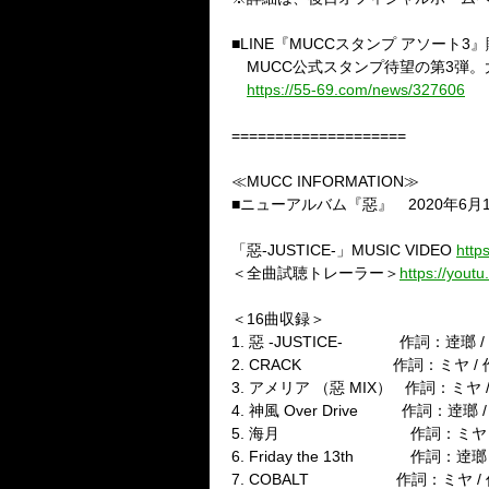
■
LINE
『
MUCC
スタンプ
アソート
3
』
MUCC
公式スタンプ待望の第
3
弾。
https://55-69.com/news/327606
====================
≪
MUCC INFORMATION
≫
■ニューアルバム『惡』
2020
年
6
月
「惡
-JUSTICE-
」
MUSIC VIDEO
http
＜全曲試聴トレーラー＞
https://you
＜
16
曲収録＞
1.
惡
-JUSTICE-
作詞：逹瑯
/
2. CRACK
作詞：ミヤ
/
3.
アメリア
（惡
MIX
）
作詞：ミヤ
4.
神風
Over Drive
作詞：逹瑯
5.
海月
作詞：ミヤ
6. Friday the 13th
作詞：逹瑯
7. COBALT
作詞：ミヤ
/