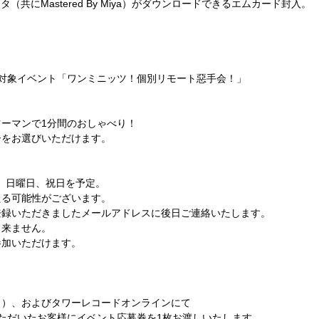
ータ（共に
Mastered By Miya
）がダウンロードできるエムカード封入。
対象イベント「ワンミニッツ！個別リモート惡手会！」
ツーマンで
1
分間のおしゃべり！
ーをお選びいただけます。
、日曜日、祝日を予定。
たる可能性がございます。
登録いただきましたメールアドレスに後日ご連絡いたします。
出来ません。
参加いただけます。
く）、およびタワーレコードオンラインにて
ただいたお客様にイベント応募券を
1
枚お渡しいたします。