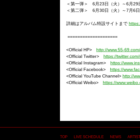
＜第一弾＞
6
月
23
日（火）～
6
月
29
＜第二弾＞
6
月
30
日（火）～
7
月
6
日
詳細はアルバム特設サイトまで
https
====================
<Official HP>
http://www.55-69.com
<Official Twitter>
https://twitter.com
<Official Instagram>
https://www.in
<Official Facebook>
https://www.f
<Official YouTube Channel>
http://
<Official Weibo>
https://www.weibo.
TOP
LIVE SCHEDULE
NEWS
ARTIST