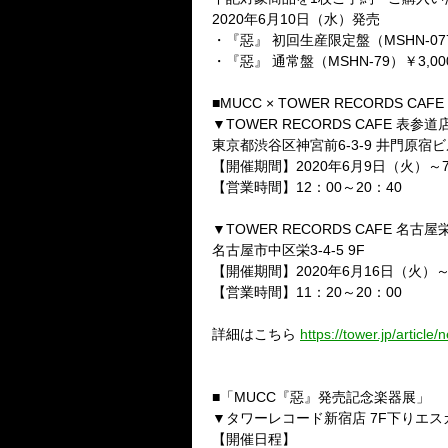
2020
年
6
月
10
日（水）発売
・『惡』
初回生産限定盤（
MSHN-07
・『惡』
通常盤（
MSHN-79
）￥
3,00
■
MUCC
×
TOWER RECORDS CAFE
▼
TOWER RECORDS CAFE
表参道
東京都渋谷区神宮前
6-3-9
井門原宿ビ
【開催期間】
2020
年
6
月
9
日（火）～
【営業時間】
12
：
00
～
20
：
40
▼
TOWER RECORDS CAFE
名古屋
名古屋市中区栄
3-4-5 9F
【開催期間】
2020
年
6
月
16
日（火）
【営業時間】
11
：
20
～
20
：
00
詳細はこちら
https://tower.jp/articl
■「
MUCC
『惡』発売記念楽器展」
▼タワーレコード新宿店
7F
下りエス
【開催日程】