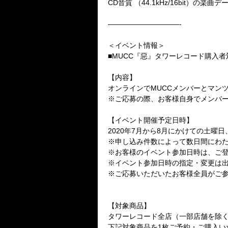
CD
音質
（
44.1kHz/16bit
）の楽曲デ
——————————-
＜イベント情報＞
■
MUCC
『惡』タワーレコード購入者
【内容】
オンラインで
MUCC
メンバーとマン
※ご応募の際、お客様自身でメンバ
【イベント開催予定日時】
2020
年
7
月から
8
月にかけての土曜日
※申し込み件数によって数日間にわ
※お客様のイベント参加日時は、ご
※イベント参加日時の指定・変更は
※ご応募いただいたお客様全員がご
【対象商品】
タワーレコード全店（一部店舗を除
下記対象商品を
1
枚ご予約・ご購入い