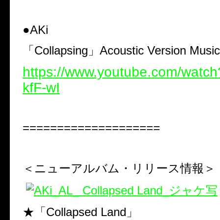
●AKi
「
Collapsing
」
Acoustic Version Musi
https://www.youtube.com/wat
kfF-wI
====================
＜ニューアルバム・リリース情報＞
★「
Collapsed Land
」