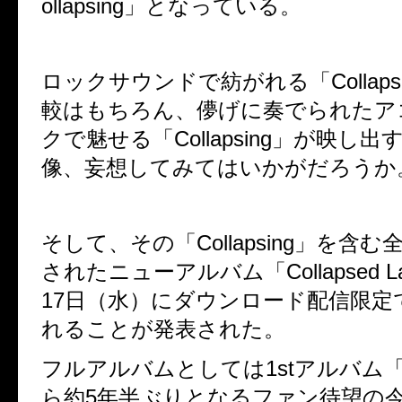
ollapsing
」となっている。
ロックサウンドで紡がれる「
Collaps
較はもちろん、
儚げに奏でられたア
クで魅せる「
Collapsing
」が映し出
像、妄想してみてはいかがだろうか
そして、その「
Collapsing
」を含む
されたニューアルバム「
Collapsed L
17
日（水）にダウンロード配信限定
れることが発表された。
フルアルバムとしては
1st
アルバム
ら約
5
年半ぶりとなるファン待望の