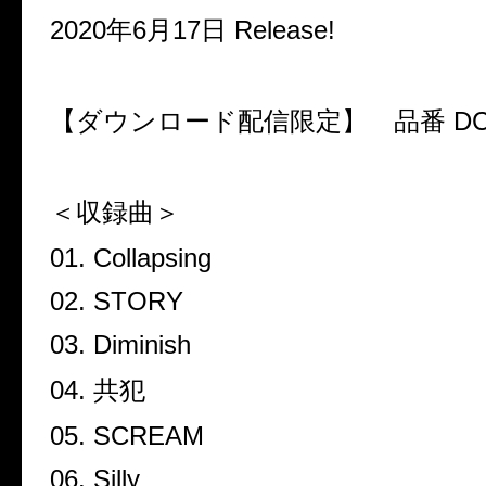
2020
年
6
月
17
日
Release!
【ダウンロード配信限定】 品番
DC
＜収録曲＞
01. Collapsing
02. STORY
03. Diminish
04.
共犯
05. SCREAM
06. Silly