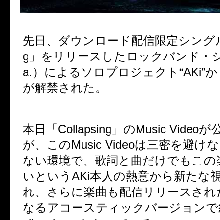
先日、ダウンロード配信限定シング
g
」をリリースしたロックバンド・
a.
）による
ソロプロジェクト“
AKi
”
が解禁された。
本日「
Collapsing
」の
Music Video
が
が、この
Music Video
は三密を避けな
ない環境で、
歌詞と曲だけでもこの
いという
AKi
本人の熱意から新たな
れ、
さらに楽曲も配信リリースされ
なるアコースティックバージョンで