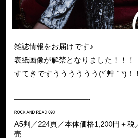
雑誌情報をお届けです♪
表紙画像が解禁となりました！！！
すてきですうううううう(*´
艸｀
*)！
——————————-
ROCK AND READ 090
A5判／224頁／本体価格1,200円＋税
売