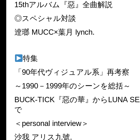
15thアルバム『惡』全曲解説
◎スペシャル対談
逹瑯 MUCC×葉月 lynch.
特集
「90年代ヴィジュアル系」再考察
～1990－1999年のシーンを総括～
BUCK-TICK『惡の華』からLUNA 
で
＜personal interview＞
沙我 アリス九號.