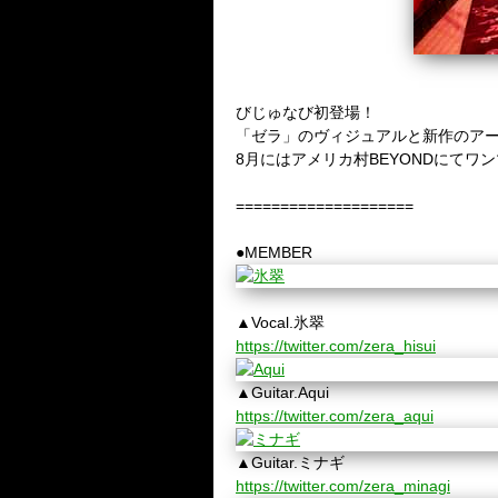
びじゅなび初登場！
「ゼラ」のヴィジュアルと新作のア
8月にはアメリカ村BEYONDにてワ
====================
●MEMBER
▲Vocal.氷翠
https://twitter.com/zera_hisui
▲Guitar.Aqui
https://twitter.com/zera_aqui
▲Guitar.ミナギ
https://twitter.com/zera_minagi