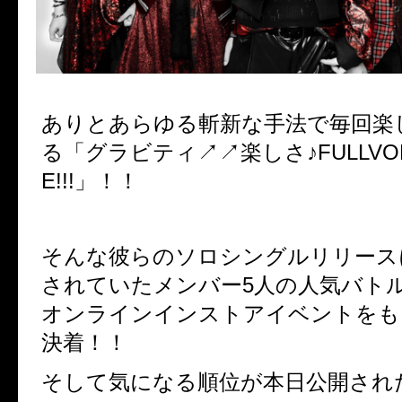
ありとあらゆる斬新な手法で毎回楽
る「グラビティ
↗︎↗︎
楽しさ♪
FULLVO
E!!!」！！
そんな彼らのソロシングルリリース
されていたメンバー5人の人気バト
オンラインインストアイベントをも
決着！！
そして気になる順位が本日公開され