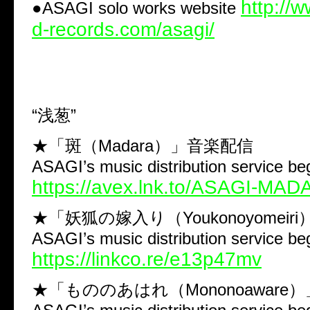
http://w
●ASAGI solo works website
d-records.com/asagi/
“浅葱”
★「斑（Madara）」音楽配信
ASAGI’s music distribution service beg
https://avex.lnk.to/ASAGI-MA
★「妖狐の嫁入り（Youkonoyomeir
ASAGI’s music distribution service beg
https://linkco.re/e13p47mv
★「もののあはれ（Mononoaware