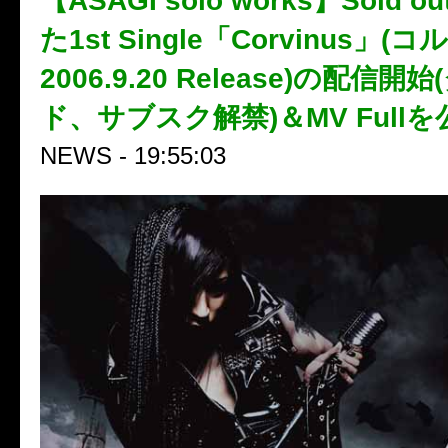
【ASAGI solo works】Sold
た1st Single「Corvinus」
2006.9.20 Release)の配信開
ド、サブスク解禁)＆MV Full
NEWS - 19:55:03