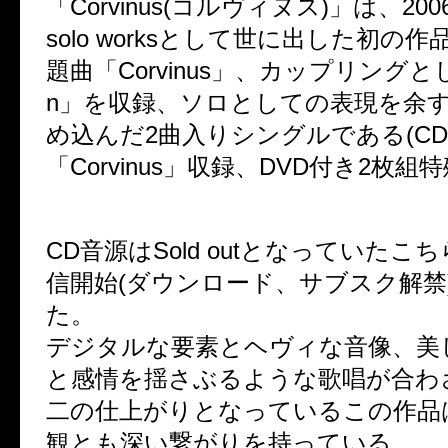
「Corvinus(コルヴィヌス)」は、200
solo worksとして世に出した初の
題曲「Corvinus」、カップリングとし
n」を収録、ソロとしての表現を余
め込んだ2曲入りシングルである(CD
「Corvinus」収録、DVD付き2枚組
CD音源はSold outとなっていたこ
信開始(ダウンロード、サブスク解禁
た。
デジタルな要素とヘヴィな音像、美
と感情を揺さぶるような歌唱が合わ
二の仕上がりとなっているこの作品
観とも深い繋がりを持っている。