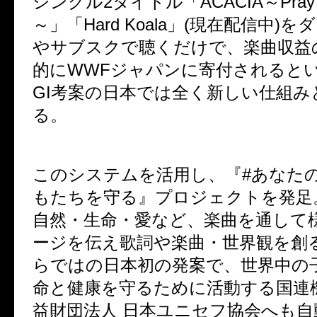
シングル2タイトル「ACACIA～Pray For 
～」「Hard Koala」(現在配信中)
やサブスクで聴くだけで、楽曲収益の
的にWWFジャパンに寄付されるという
GI考案の日本では全く新しい仕組み
る。
このシステムを活用し、『#あなた
もたちを守る』プロジェクトを発足
自然・生命・愛など、楽曲を通して
ージを伝え歌詞や楽曲・世界観を創るVo
らではの日本初の発案で、世界中の
命と健康を守るために活動する国連
益財団法人 日本ユニセフ協会へも自