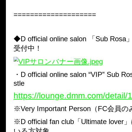
====================
◆D official online salon 「Sub Ro
受付中！
・D official online salon “VIP” Sub R
stle
https://lounge.dmm.com/detail/
※Very Important Person（FC
※D official fan club「Ultimate 
いる方対象