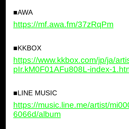
■
AWA
https://mf.awa.fm/37zRqPm
■
KKBOX
https://www.kkbox.com/jp/ja/art
pIr.kM0F01AFu808L-index-1.ht
■
LINE MUSIC
https://music.line.me/artist/mi
6066d/album