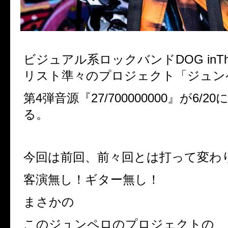
ビジュアル系ロックバンド
DOG in
リスト準々のプロジェクト「ジュン
第
4
弾音源『
27/700000000
』が
6/20
る。
今回は前回、前々回とは打って変わ
客演無し！ギター無し！
まさかの
このジュンペロのプロジェクトの