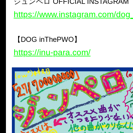
ジュンペロ
OFFICIAL INSTAGRAM
https://www.instagram.com/dog
【
DOG inThePWO
】
https://inu-para.com/