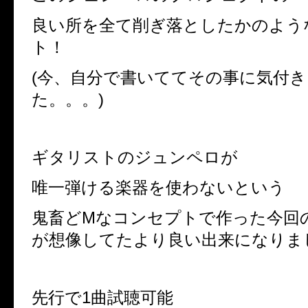
良い所を全て削ぎ落としたかのよう
ト！
(
今、自分で書いててその事に気付き
た。。。
)
ギタリストのジュンペロが
唯一弾ける楽器を使わないという
鬼畜ど
M
なコンセプトで作った今回
が想像してたより良い出来になりま
先行で
1
曲試聴可能