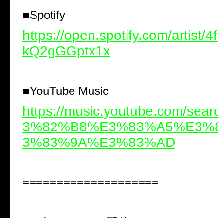
■
Spotify
https://open.spotify.com/artist/
kQ2gGGptx1x
■
YouTube Music
https://music.youtube.com/se
3%82%B8%E3%83%A5%E3%
3%83%9A%E3%83%AD
====================