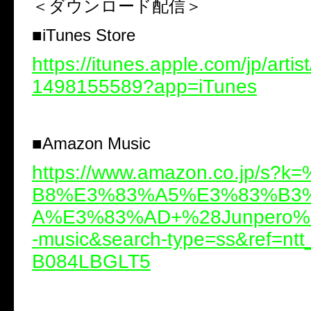
＜ダウンロード配信＞
■
iTunes Store
https://itunes.apple.com/jp/artis
1498155589?app=iTunes
■
Amazon Music
https://www.amazon.co.jp/s?
B8%E3%83%A5%E3%83%B3
A%E3%83%AD+%28Junpero%29
-music&search-type=ss&ref=ntt
B084LBGLT5