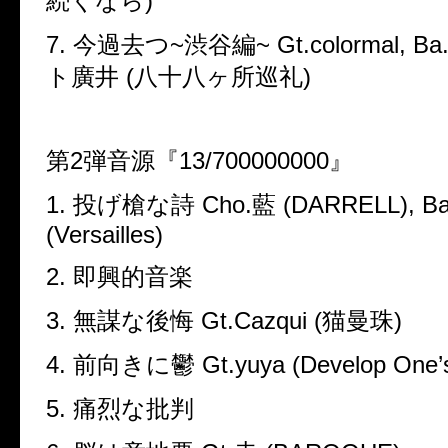
続くなら
)
7.
今過去つ
~
渋谷編
~ Gt.colormal, Ba
ト廣井
(
八十八ヶ所巡礼
)
第
2
弾音源『
13/700000000
』
1.
投げ槍な詩
Cho.
藍
(DARRELL), B
(Versailles)
2.
即興的音楽
3.
無謀な後悔
Gt.Cazqui (
猫曼珠
)
4.
前向きに鬱
Gt.yuya (Develop One
’
5.
痛烈な批判