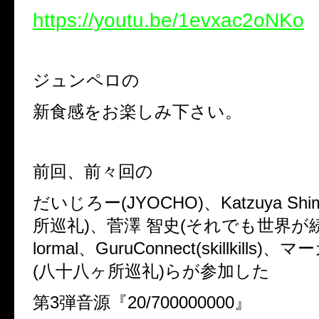
https://youtu.be/1evxac2oNKo
ジュンペロの
新食感をお楽しみ下さい。
前回、前々回の
だいじろー
(JYOCHO)
、
Katzuya Shi
所巡礼
)
、菅澤 智史
(
それでも世界が
lormal
、
GuruConnect(skillkills)
、マー
(
八十八ヶ所巡礼
)
らが参加した
第
3
弾音源『
20/700000000
』