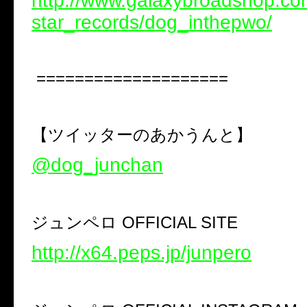
http://www.galaxybroadshop.com/
star_records/dog_inthepwo/
====================
【ツイッターのあかうんと】
@dog_junchan
ジュンペロ
OFFICIAL SITE
http://x64.peps.jp/junpero