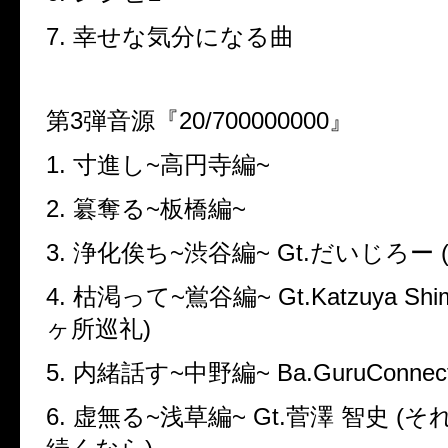
7.
幸せな気分になる曲
第
3
弾音源『
20/700000000
』
1.
寸進し
~
高円寺編
~
2.
簒奪る
~
板橋編
~
3.
浄化俟ち
~
渋谷編
~ Gt.
だいじろー
4.
枯渇って
~
鴬谷編
~ Gt.Katzuya Shim
ヶ所巡礼
)
5.
内緒話す
~
中野編
~ Ba.GuruConnect (
6.
虚無る
~
浅草編
~ Gt.
菅澤 智史
(
そ