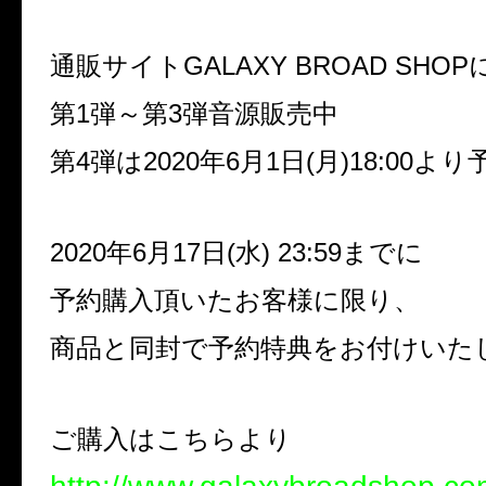
通販サイト
GALAXY BROAD SHOP
第
1
弾～第
3
弾音源販売中
第
4
弾は
2020
年
6
月
1
日
(
月
)18:00
より
2020
年
6
月
17
日
(
水
) 23:59
までに
予約購入頂いたお客様に限り、
商品と同封で予約特典をお付けいた
ご購入はこちらより