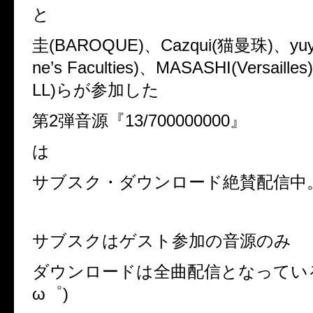
と
圭
(BAROQUE)
、
Cazqui(
猫曼珠
)
、
yu
ne
’
s Faculties)
、
MASASHI(Versailles)
LL)
らが参加した
第
2
弾音源『
13/700000000
』
は
サブスク・ダウンロード絶賛配信中
サブスクはゲスト参加の音源のみ
ダウンロードは全曲配信となってい
ω゜
)