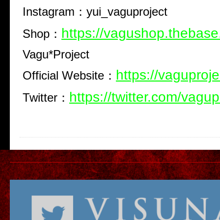
Instagram
：
yui_vaguproject
https://vagushop.thebase
Shop
：
Vagu*Project
https://vaguproje
Official Website
：
https://twitter.com/vagup
Twitter
：