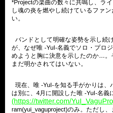
*Project
の楽曲の数々に共鳴し、ライ
し魂の炎を燃やし続けているファン
い。
バンドとして明確な姿勢を示し続
が、なぜ唯
-YuI-
名義でソロ・プロ
めようと胸に決意を示したのか
…
。
まだ明かされてはいない。
現在、唯
-YuI-
を知る手がかりは、
は別に、
4
月に開設した唯
-YuI-
名義
(https://twitter.com/YuI_VaguPro
ram(yui_vaguproject)
のみ。ただし、