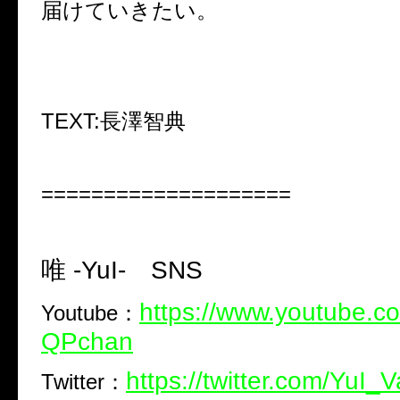
届けていきたい。
TEXT:
長澤智典
====================
唯
-YuI-
SNS
https://www.youtube.c
Youtube
：
QPchan
https://twitter.com/YuI_
Twitter
：