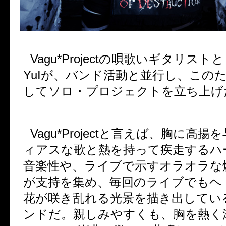
Vagu*Project
の唄歌いギタリストと
YuI
が、バンド活動と並行し、この
してソロ・プロジェクトを立ち上げ
Vagu*Project
と言えば、胸に高揚を
ィアスな歌と熱を持って疾走するハ
音楽性や、ライブで示すオラオラな
が支持を集め、毎回のライブでもヘ
花が咲き乱れる光景を描き出してい
ンドだ。親しみやすくも、胸を熱く