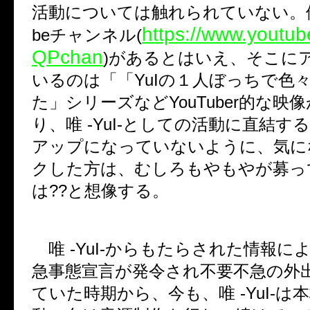
活動については触れられていない。
https://www.youtub
be
チャンネル
(
QPchan
)
があるとはいえ、そこに
いるのは「「
YuI
の１人ぼっちで色
た」シリーズなど
YouTuber
的な映像
り、唯
-YuI-
としての活動に直結する
アップになっていないように、気に
クした方は、むしろもやもやが募っ
は
??
と想像する。
唯
-YuI-
からもたらされた情報に
急事態宣言が発令され不要不急の外
ていた時期から、今も、唯
-YuI-
は本