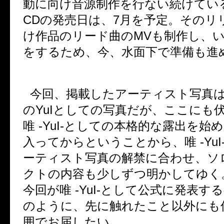
動に向け音源制作を行ない続けてい
CD
の発売日は、
7
月を予定。そのリ
け作品のリード曲の
MV
も制作し、
をするため、今、水面下で準備も進
今回、掲載したアーティスト写真
の
YuI
としての写真だが、ここにも
唯
-YuI-
としての本格的な露出を始
入ってからということから、唯
-YuI
ーティスト写真の解禁に合わせ、ソ
クトの内容も少しずつ明かしてゆく
今回が唯
-YuI-
として公式に発表する
のように、先に触れたこと以外にも
囲でお届したい。