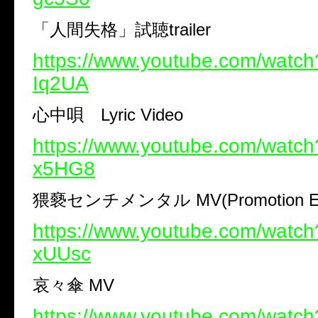
「人間失格」試聴trailer
https://www.youtube.com/watc
Iq2UA
心中唄 Lyric Video
https://www.youtube.com/watc
x5HG8
猥褻センチメンタル MV(Promotion Edi
https://www.youtube.com/watc
xUUsc
哀々傘 MV
https://www.youtube.com/watc