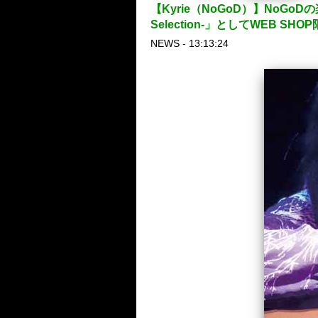
【Kyrie（NoGoD）】NoGoD
Selection-」としてWEB SH
NEWS - 13:13:24