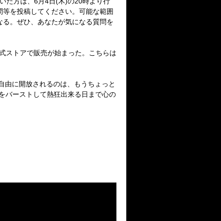
いた方は、
6
月
4
日
(
木
)
の
20
時より行
問等を投稿してください。可能な範囲
なる。ぜひ、あなたが気になる質問を
式ストアで販売が始まった。こちらは
自由に開放されるのは、もうちょっと
をバーストして熱狂出来る日まで心の