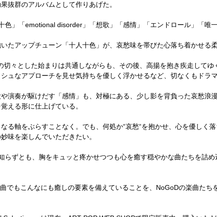
効果抜群のアルバムとして作りあげた。
十色」「
emotional disorder
」「想歌」「感情」「エンドロール」「唯
いたアップチューン「十人十色」が、哀愁味を帯びた心落ち着かせる柔
の切々とした始まりは共通しながらも、その後、高揚を抱き疾走してゆ
ッシュなアプローチを見せ気持ちを優しく浮かせるなど、切なくもドラ
や演奏が駆けだす「感情」も、対極にある、少し影を背負った哀愁浪漫
を覚える形に仕上げている。
なる軸をぶらすことなく。でも、何処か
“
哀愁
“
を抱かせ、心を優しく落
の妙味を楽しんでいただきたい。
知らずとも、胸をキュッと疼かせつつも心を癒す穏やかな曲たちを詰め
曲でもこんなにも癒しの要素を備えていることを、
NoGoD
の楽曲たち