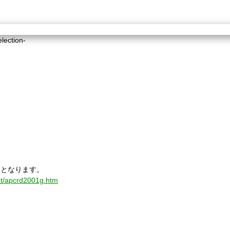
lection-
売となります。
ket/apcrd2001g.htm