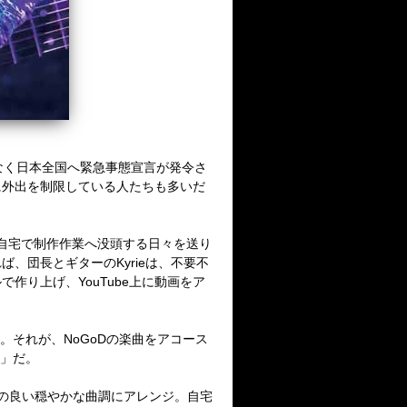
なく日本全国へ緊急事態宣言が発令さ
に外出を制限している人たちも多いだ
自宅で制作作業へ没頭する日々を送り
れば、団長とギターの
Kyrie
は、不要不
ルで作り上げ、
YouTube
上に動画をア
。それが、
NoGoD
の楽曲をアコース
」だ。
の良い穏やかな曲調にアレンジ。自宅