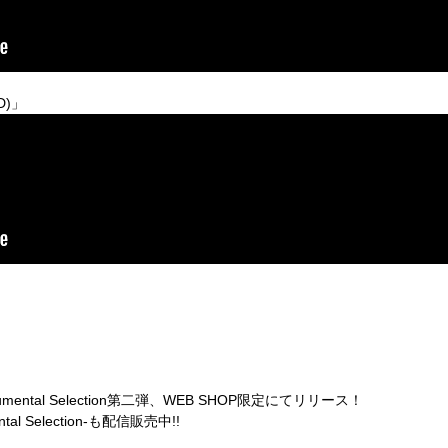
D)
」
umental Selection
第二弾、
WEB SHOP
限定にてリリース！
tal Selection-
も配信販売中
!!