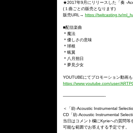
★2017
年
9
月にリリースした「奏
-Aco
(
１曲ごとの販売となります
)
販売
URL
→
https://twitcasting.tv/m
■
配信楽曲
＊魔法
＊優しさの意味
＊球根
＊蝋翼
＊八月朔日
＊夢見少女
YOUTUBE
にてプロモーション動画も
https://www.youtube.com/user/A
——————————-
＜「紡
-Acoustic Instrumental Selecti
CD
「紡
-Acoustic Instrumental Select
当日はコメント欄に
Kyrie
への質問等
可能な範囲でお答えする予定です。