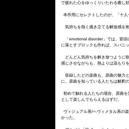
で疲れた心をゆっくりいたわる癒し
本作用にセレクトしたのが、「十人
気持ちを熱く掻き立てる解放感を抱
「
emotional disorder
」では、冒頭
に落とすブロックも作れば、スパニ
どんどん気持ちを解き放つように歌
感じさせながらも、熱よりは温もり
収録したどの楽曲も、原曲の魅力と
に、原曲を知っている人たちは解釈
初めて触れる人たちの場合、原曲を
として楽しんでもらえるはずだ。
ヴィジュアル系
/
ヘヴィメタル系の楽
かった。