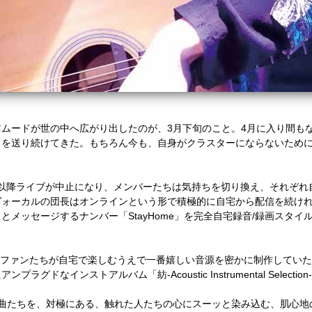
ムードが世の中へ広がり出したのが、
3
月下旬のこと。
4
月に入り間も
日を送り続けてきた。もちろん今も、自身がクラスターにならないため
以降ライブが中止になり、メンバーたちは気持ちを切り換え、それぞれ
ヴォーカルの団長はオンラインという形で積極的に自宅から配信を続け
うとメッセージするナンバー「
StayHome
」を完全自宅録音
/
録画スタイ
ファンたちが自宅で楽しむうえで一番嬉しい音源を密かに制作していた
たアンプラグドなインストアルバム「紡
-Acoustic Instrumental Selection-
曲たちを、対極にある、触れた人たちの心にスーッと染み込む、肌心地