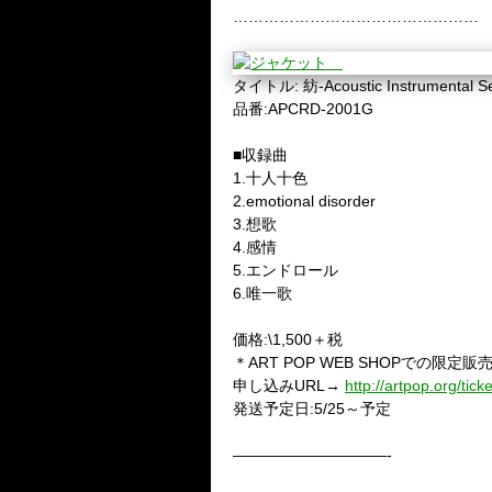
…………………………………………
タイトル
:
紡
-Acoustic Instrumental Se
品番
:APCRD-2001G
■
収録曲
1.
十人十色
2.emotional disorder
3.
想歌
4.
感情
5.
エンドロール
6.
唯一歌
価格
:\1,500
＋税
＊
ART POP WEB SHOP
での限定販
申し込み
URL
→
http://artpop.org/tic
発送予定日
:5/25
～予定
——————————-