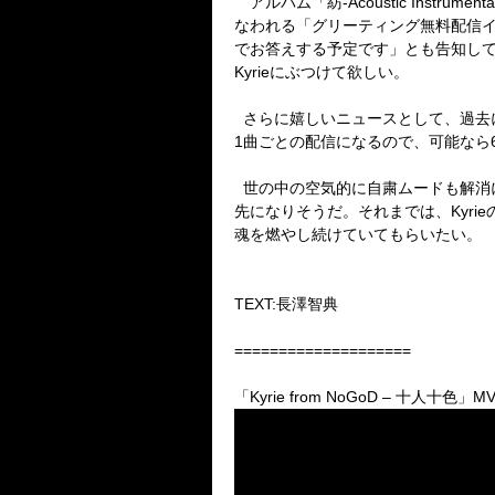
アルバム「紡
-Acoustic Instrumenta
なわれる「グリーティング無料配信
でお答えする予定です」とも告知し
Kyrie
にぶつけて欲しい。
さらに嬉しいニュースとして、過去
1
曲ごとの配信になるので、可能なら
世の中の空気的に自粛ムードも解消
先になりそうだ。それまでは、
Kyrie
魂を燃やし続けていてもらいたい。
TEXT:
長澤智典
====================
「
Kyrie from NoGoD –
十人十色」
M