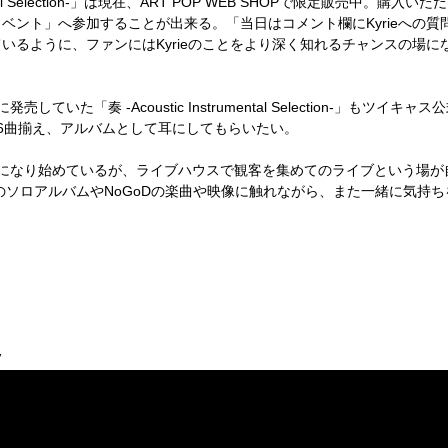
l Selection-
」は現在、
ART POP WEB SHOP
で限定販売中。購入いただ
イベント」へ参加することが出来る。「当日はコメント欄に
Kyrie
への質
ているように、ファンには
Kyrie
のことをより深く知れるチャンスの場に
に発売していた「奏
-Acoustic Instrumental Selection-
」もツイキャス公
6
曲揃え、アルバムとして耳にしてもらいたい。
になり始めているが、ライブハウスで観客を集めてのライブという場が
のソロアルバムや
NoGoD
の楽曲や映像に触れながら、また一緒に気持ち
V