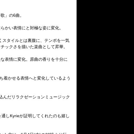
一歌」の
6
曲。
らかい表情にと対極な姿に変化。
くスタイルとは裏腹に、テンポを一気
マチックさを描いた楽曲として昇華。
な表情に変化。原曲の香りを十分に
ち着かせる表情へと変化しているよう
込んだリラクゼーションミュージック
を通し
Kyrie
が証明してくれたのも嬉し