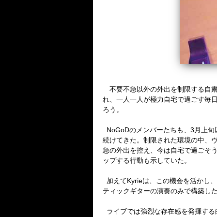
不要不急以外の外出を制限する自粛
れ、一人一人が極力自宅で過ごす毎
ろう。
NoGoD
のメンバーたちも、
3
月上旬
続けてきた。制限された環境の中、
急の外出を控え、今は自宅で過ごそ
ップする行動も示していた。
加えて
Kyrie
は、この機会を活かし、
ティックギターの演奏のみで構築し
ライブでは強烈な存在感を発揮する