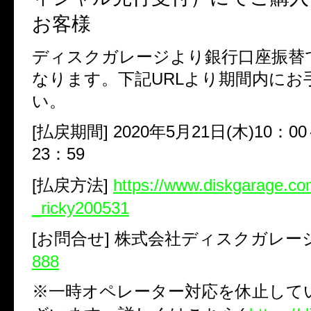
お客様
ディスクガレージより銀行口座振替
なります。下記
URL
より期間内にお
い。
[
払戻期間
] 2020
年
5
月
21
日
(
木
)10
：
00
23
：
59
[
払戻方法
]
https://www.diskgarage.co
_ricky200531
[
お問合せ
]
株式会社ディスクガレー
888
※一時オペレーター対応を休止して