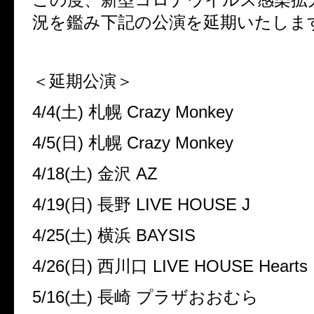
況を鑑み下記の公演を延期いたしま
＜延期公演＞
4/4(
土
)
札幌
Crazy Monkey
4/5(
日
)
札幌
Crazy Monkey
4/18(
土
)
金沢
AZ
4/19(
日
)
長野
LIVE HOUSE J
4/25(
土
)
横浜
BAYSIS
4/26(
日
)
西川口
LIVE HOUSE Hearts
5/16(
土
)
長崎 プラザおおむら