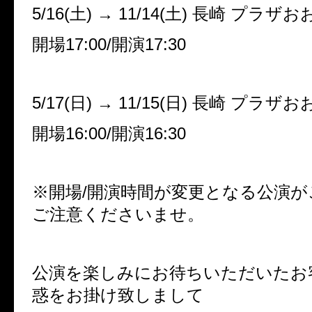
5/16(
土
)
→
11/14(
土
)
長崎 プラザお
開場
17:00/
開演
17:30
5/17(
日
)
→
11/15(
日
)
長崎 プラザ
開場
16:00/
開演
16:30
※開場
/
開演時間が変更となる公演が
ご注意くださいませ。
公演を楽しみにお待ちいただいたお
惑をお掛け致しまして