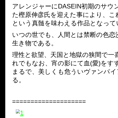
アレンジャーに
DASEIN
初期のサウ
た樫原伸彦氏を迎えた事により、こ
という真髄を味わえる作品となって
いつの世でも、人間とは禁断の色恋
生き物である。
理性と欲望、天国と地獄の狭間で一
れでもなお、宵の影にて血
(
愛
)
をす
まるで、美しくも危ういヴァンパイ
る。
====================