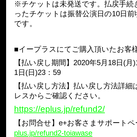
※チケットは未発送です。払戻手続
ったチケットは振替公演日の
10
日前
です。
■イープラスにてご購入頂いたお客
【払い戻し期間】
2020
年
5
月
18
日
(
月
)
1
日
(
日
)23
：
59
【払い戻し方法】払い戻し方法詳細
レスからご確認ください。
https://eplus.jp/refund2/
【お問合せ】
e+
お客さまサポート
plus.jp/refund2-toiawase