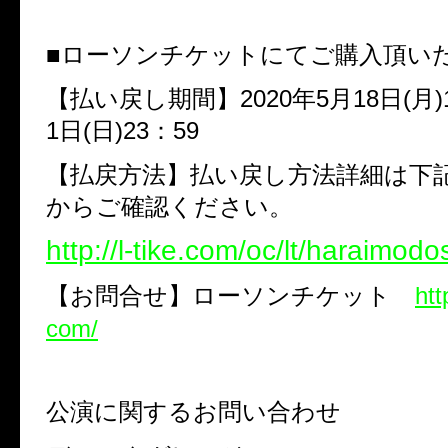
■ローソンチケットにてご購入頂い
【払い戻し期間】
2020
年
5
月
18
日
(
月
)
1
日
(
日
)23
：
59
【払戻方法】払い戻し方法詳細は下
からご確認ください。
http://l-tike.com/oc/lt/haraimodo
【お問合せ】ローソンチケット
htt
com/
公演に関するお問い合わせ