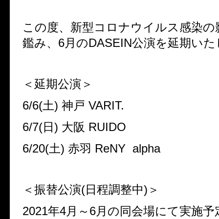
この度、新型コロナウイルス感染の
鑑み、
6
月の
DASEIN
公演を延期いた
＜延期公演＞
6/6(
土
)
神戸
VARIT.
6/7(
日
)
大阪
RUIDO
6/20(
土
)
赤羽
ReNY alpha
＜振替公演
(
日程調整中
)
＞
2021
年
4
月～
6
月の同会場にて実施予