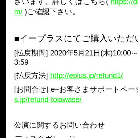
ざいます。詳しくはこちら
(
https://
m/
)
ご確認下さい。
■イープラスにてご購入いただ
[
払戻期間
] 2020
年
5
月
21
日
(
木
)10:00
3:59
[
払戻方法
]
http://eplus.jp/refund1/
[
お問合せ
] e+
お客さまサポートペ
s.jp/refund-toiawase/
公演に関するお問い合わせ