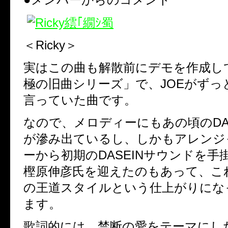
＜
Ricky
＞
実はこの曲も解散前にデモを作成し
極の旧曲シリーズ」で、
JOE
がずっ
言っていた曲です。
なので、メロディーにもあの頃の
DA
が滲み出ているし、しかもアレンジ
ーから初期の
DASEIN
サウンドを手
樫原伸彦氏を迎えたのもあって、こ
の王道スタイルという仕上がりにな
ます。
歌詞的には、禁断の愛をテーマにし