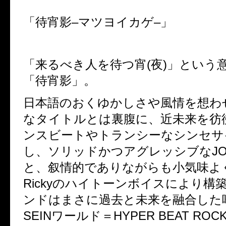
「待宵影
–
マツヨイカゲ
–
」
「来るべき人を待つ宵
(
夜
)
」という
「待宵影」。
日本語のおくゆかしさや風情を想わ
なタイトルとは裏腹に、近未来を彷
ンスビートやトランシーなシンセサ
し、ソリッドかつアグレッシブな
J
と、叙情的でありながらも小気味よ
Ricky
のハイトーンボイスにより構
ンドはまさに過去と未来を融合した
SEIN
ワールド＝
HYPER BEAT ROC