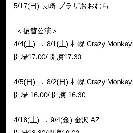
5/17(
日
)
長崎 プラザおおむら
＜振替公演＞
4/4(
土
)
→
8/1(
土
)
札幌
Crazy Monke
開場
17:00/
開演
17:30
4/5(
日
)
→
8/2(
日
)
札幌
Crazy Monke
開場
16:00/
開演
16:30
4/18(
土
)
→
9/4(
金
)
金沢
AZ
開場
18:30/
開演
19:00