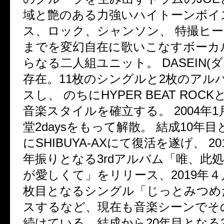
域と艶のある力強いハイトーンボイ
ス、ロック、シャンソン、 特撮ヒ
までを変幻自在に歌いこなすボーカ
らなる二人組ユニット。
DASEIN(
ダ
存在。
11
枚のシングルと
2
枚のアル
スし、 のちに
HYPER BEAT ROCK
音楽スタイルを確立する。
2004
年
1
堂
2days
をもって解散。 結成
10
年目
に
SHIBUYA-AX
にて復活を遂げ、
20
年振りとなる
3rd
アルバム「唯、此
が愛しくて」をリリース、
2019
年４
枚目となるシングル「じっとみつめ
スするなど、現在も音楽シーンでそ
続けている。結成から
20
年目となる