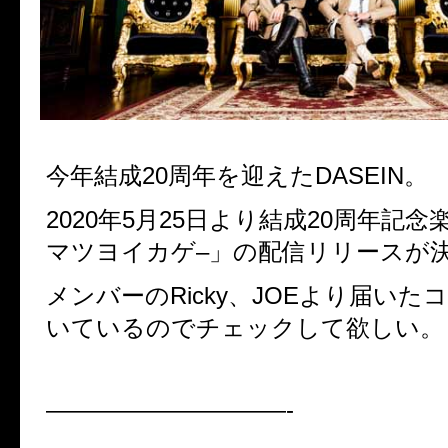
今年結成
20
周年を迎えた
DASEIN
。
2020
年
5
月
25
日より結成
20
周年記念
マツヨイカゲ
–
」の配信リリースが
メンバーの
Ricky
、
JOE
より届いた
コ
いているのでチェックして欲しい。
——————————-