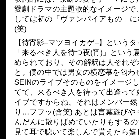
愛劇ドラマの主題歌的なイメージで
しては初の「ヴァンパイアもの」に
(
笑
)
【待宵影
–
マツヨイカゲ
–
】というタ
「来るべき人を待つ夜
(
宵
)
」という
められており、その解釈は人それぞ
と。僕の中では男女の横恋慕を匂わ
SEIN
のライブそのものをイメージ
てて、来るべき人を待って出逢って
イブですからね。それはメンバー然
り…フフッ
(
含笑
)
あとは言葉遊びや
んだんに散りばめていたりもするの
見て耳で聴いて楽しんで貰えたら嬉