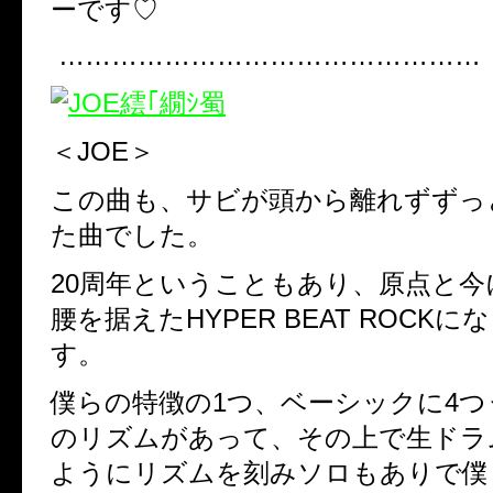
ーです♡
…………………………………………
＜
JOE
＞
この曲も、サビが頭から離れずずっ
た曲でした。
20
周年ということもあり、原点と今
腰を据えた
HYPER BEAT ROCK
にな
す。
僕らの特徴の
1
つ、ベーシックに
4
つ
のリズムがあって、その上で生ドラ
ようにリズムを刻みソロもありで僕