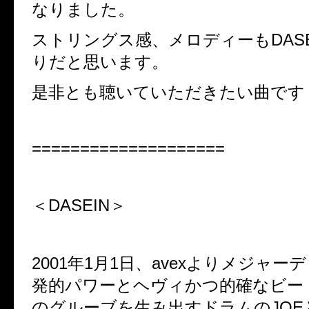
なりました。
ストリングス感、メロディーも
DAS
りだと思います。
是非とも聴いていただきたい曲です
====================
＜
DASEIN
＞
2001
年
1
月
1
日、
avex
よりメジャーデ
発的パワーとヘヴィかつ的確なビー
のグルーブを生み出すドラムの
JOE