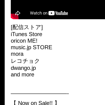
[配信ストア]
iTunes Store
oricon ME!
music.jp STORE
mora
レコチョク
dwango.jp
and more
——————————-
【 Now on Sale!! 】