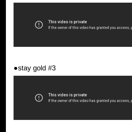
●stay gold #3