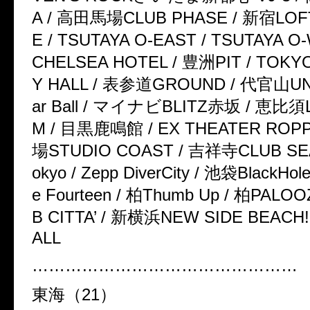
A /
高田馬場
CLUB PHASE /
新宿
LOF
E / TSUTAYA O-EAST / TSUTAYA O
CHELSEA HOTEL /
豊洲
PIT / TOKY
Y HALL /
表参道
GROUND /
代官山
UN
ar Ball /
マイナビ
BLITZ
赤坂
/
恵比須
M /
目黒鹿鳴館
/ EX THEATER ROP
場
STUDIO COAST /
吉祥寺
CLUB SEA
okyo / Zepp DiverCity /
池袋
BlackHole
e Fourteen /
柏
Thumb Up /
柏
PALOO
B CITTA’ /
新横浜
NEW SIDE BEACH!!
ALL
…………………………………………
東海（
21
）