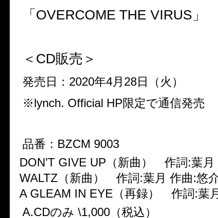
「
OVERCOME THE VIRUS
」
＜
CD
販売＞
発売日：
2020
年
4
月
28
日（火）
※
lynch. Official HP
限定で通信発売
品番：
BZCM 9003
DON’T GIVE UP
（新曲） 作詞
:
葉月
WALTZ
（新曲） 作詞
:
葉月 作曲
:
悠
A GLEAM IN EYE
（再録） 作詞
:
葉
A.CD
のみ
\1,000
（税込）