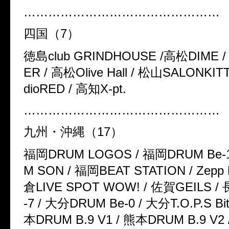
…………………………………………
四国（
7
）
徳島
club GRINDHOUSE /
高松
DIME 
ER /
高松
Olive Hall /
松山
SALONKITT
dioRED /
高知
X-pt.
…………………………………………
九州・沖縄（
17
）
福岡
DRUM LOGOS /
福岡
DRUM Be-
M SON /
福岡
BEAT STATION / Zepp 
倉
LIVE SPOT WOW! /
佐賀
GEILS /
-7 /
大分
DRUM Be-0 /
大分
T.O.P.S Bi
本
DRUM B.9 V1 /
熊本
DRUM B.9 V2 