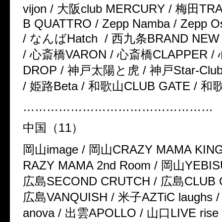
vijon /
大阪
club MERCURY /
梅田
TRA
B QUATTRO / Zepp Namba / Zepp Os
/
なんば
Hatch
/
西九条
BRAND NEW
/
心斎橋
VARON /
心斎橋
CLAPPER /
DROP /
神戸太陽と虎
/
神戸
Star-Clu
/
姫路
Beta /
和歌山
CLUB GATE /
和
…………………………………………
中国（
11
）
岡山
image /
岡山
CRAZY MAMA KIN
RAZY MAMA 2nd Room /
岡山
YEBIS
広島
SECOND CRUTCH /
広島
CLUB 
広島
VANQUISH /
米子
AZTiC laughs 
anova /
出雲
APOLLO /
山口
LIVE ris