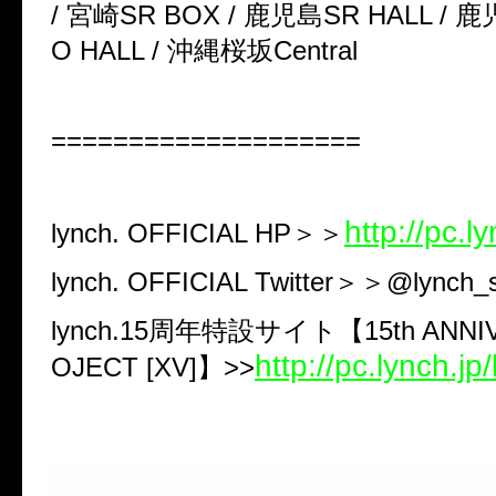
/
宮崎
SR BOX /
鹿児島
SR HALL /
鹿
O HALL /
沖縄桜坂
Central
====================
http://pc.ly
lynch. OFFICIAL HP
＞＞
lynch. OFFICIAL Twitter
＞＞
@lynch_s
lynch.15
周年特設サイト【
15th ANN
http://pc.lynch.j
OJECT [XV]
】
>>