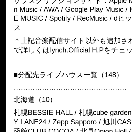
サブスクリプションサイト：
Apple 
n Music / AWA / Google Play Music /
E MUSIC / Spotify / RecMusic / d
ヒ
ス
＊上記音楽配信サイト以外も追加さ
で詳しくは
lynch.Official H.P
をチェ
■
分配先ライブハウス一覧（
148
）
…………………………………………
北海道（
10
）
札幌
BESSIE HALL /
札幌
cube garden
Y LANE24 / Zepp Sapporo /
旭川
CAS
函館
CLUB COCOA /
北見
Onion Holl 