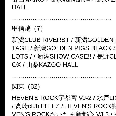
HALL
…………………………………………
甲信越（
7
）
新潟
CLUB RIVERST /
新潟
GOLDEN 
TAGE /
新潟
GOLDEN PIGS BLACK 
LOTS / /
新潟
SHOW!CASE!! /
長野
C
OX /
山梨
KAZOO HALL
…………………………………………
関東（
32
）
HEVEN’S ROCK
宇都宮
VJ-2 /
水戸
L
/
高崎
club FLLEZ / HEVEN’S ROCK
VEN’S ROCK
さいたま新都心
VJ-3 /