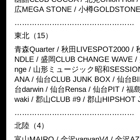
広
MEGA STONE /
小樽
GOLDSTON
…………………………………………
東北（
15
）
青森
Quarter /
秋田
LIVESPOT2000 /
NDLE /
盛岡
CLUB CHANGE WAVE /
nge /
山形ミュージック昭和
SESSIO
ANA /
仙台
CLUB JUNK BOX /
仙台
B
台
darwin /
仙台
Rensa /
仙台
PIT /
福
waki /
郡山
CLUB #9 /
郡山
HIPSHOT 
…………………………………………
北陸（
4
）
富山
MAIRO /
金沢
vanvanV4 /
金沢
AZ