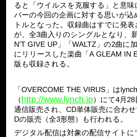
ると「ウイルスを克服する」と意味
バーの今回の企画に対する思いが込
トルとなった。収録曲はすでに発表
が、全
3
曲入りのシングルとなり、
N’T GIVE UP
」「
WALTZ
」の
2
曲に
にリリースした楽曲「
A GLEAM IN 
版も収録される。
「
OVERCOME THE VIRUS
」は
lynch
http://www.lynch.jp
（
）にて
4
月
28
通信販売され、
CD
単体販売に合わせ
D
の販売（全
3
形態）も行われる。
デジタル配信は対象の配信サイトに