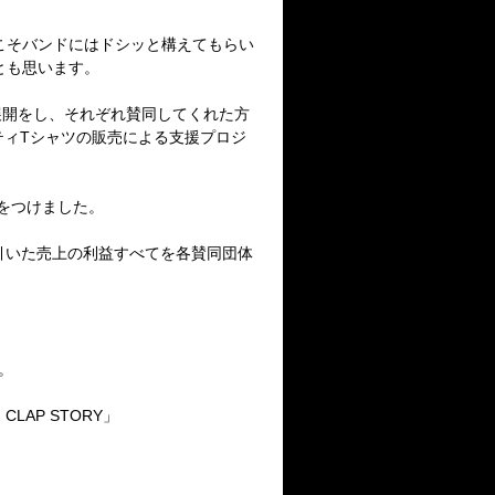
そバンドにはドシッと構えてもらい
とも思います。
ル展開をし、それぞれ賛同してくれた方
リティTシャツの販売による支援プロジ
゙をつけました。
差し引いた売上の利益すべてを各賛同団体
。
CLAP STORY」