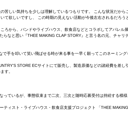
状の苦しい気持ちを少しは理解しているつもりです。 こんな状況だからこ
いて欲しいですし、 この時期の見えない活動が今後左右されるだろう
ところから、バンドやライブハウス、飲食店などとコラボしてアパレ
たらなと思い『THEE MAKING CLAP STORY』と言う名の元、チャ
んなで手を叩いて笑い飛ばせる時が来る事を一早く願ってこのネーミンク
OUNTRY’S STORE ECサイトにて販売し、製造原価などの諸経費を
います。
となっているが、事態収束まで二次、三次と随時応募受付は持続する模様
RE アーティスト・ライブハウス・飲食店支援プロジェクト 「THEE MAKING 