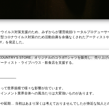
ナウイルス対策支援のため、みずからが運営統括/トータルプロデューサー 
E」にて、新型コロナウイルス対策のため活動自粛を余儀なくされたアーティス
TORY」を発足した。
D COUNTRY’S STORE」オリジナルのコラボTシャツを販売し、売り
アーティスト・ライブハウス・飲食店を支援する。
—————-
って世界規模で様々な影響が出ています。
テインメント業界全体への風当たりは大変強いものがあります。
セルや延期… 当初はあまり深くは考えておりませんでしたが身近な知人と