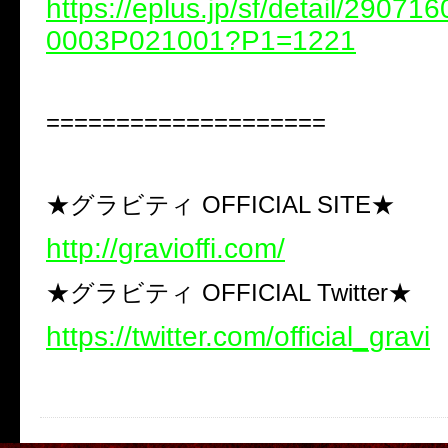
https://eplus.jp/sf/detail/2907
0003P021001?P1=1221
====================
★グラビティ OFFICIAL SITE★
http://gravioffi.com/
★グラビティ OFFICIAL Twitter★
https://twitter.com/official_gravi