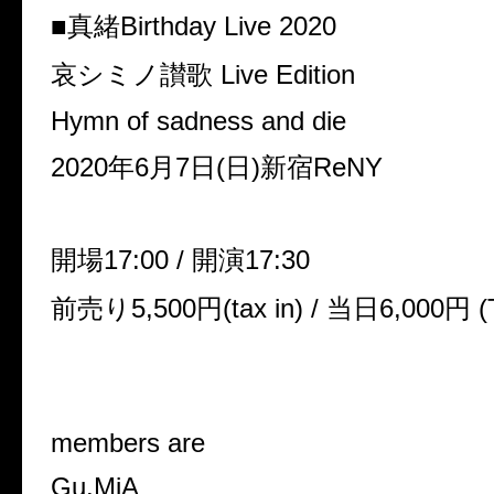
■真緒
Birthday Live 2020
哀シミノ讃歌
Live Edition
Hymn of sadness and die
2020
年
6
月
7
日
(
日
)
新宿
ReNY
開場17:00 / 開演17:30
前売り
5,500
円
(tax in) /
当日
6,000
円 (T
members are
Gu.MiA