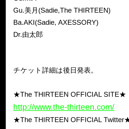
Gu.
美月
(Sadie,The THIRTEEN)
Ba.
AKI(Sadie, AXESSORY)
Dr.
由太郎
チケット詳細は後日発表。
★The THIRTEEN OFFICIAL SITE★
http://www.the-thirteen.com/
★The THIRTEEN OFFICIAL Twitter