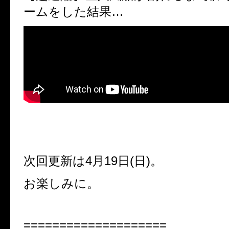
ームをした結果
…
次回更新は
4
月
19
日
(
日
)
。
お楽しみに。
====================