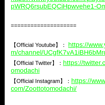
pWRQ6rsubEQCiHpwvehe1-O
====================
https://www
【
Official Youtube
】：
m/channel/UCgfK7vA1iBH6bM
https://twitter
【
Official Twitter
】：
omodachi
https://www
【
Official Instagram
】：
com/Zoottotomodachi/