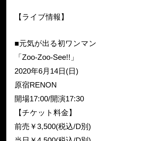
【ライブ情報】
■元気が出る初ワンマン
「
Zoo-Zoo-See!!
」
2020
年
6
月
14
日
(
日
)
原宿
RENON
開場
17:00/
開演
17:30
【チケット料金】
前売￥
3,500(
税込
/D
別
)
当日￥
4,500(
税込
/D
別
)