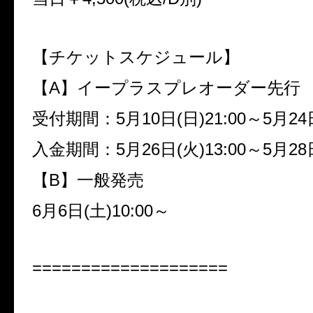
【チケットスケジュール】
【
A
】イープラスプレオーダー先行
受付期間：
5
月
10
日
(
日
)21:00
～
5
月
24
入金期間：
5
月
26
日
(
火
)13:00
～
5
月
28
【
B
】一般発売
6
月
6
日
(
土
)10:00
～
====================