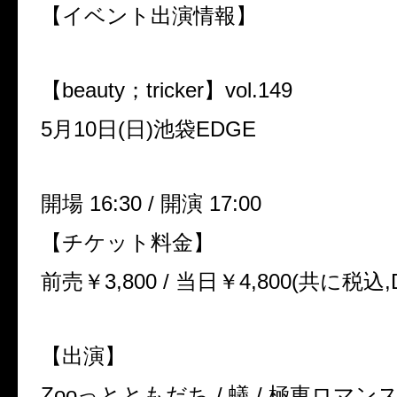
【イベント出演情報】
【
beauty
；
tricker
】
vol.149
5
月
10
日
(
日
)
池袋
EDGE
開場
16:30 /
開演
17:00
【チケット料金】
前売￥
3,800 /
当日￥
4,800(
共に税込
,
【出演】
Zoo
っとともだち
/
蟻
/
極東ロマン