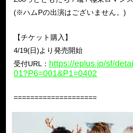
(
※
ハム
P
の出演はございません。
)
【チケット購入】
4/19(
日
)
より発売開始
https://eplus.jp/sf/det
受付
URL
：
01?P6=001&P1=0402
====================