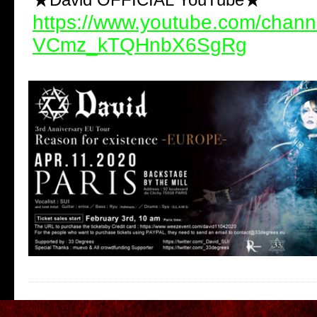
https://www.youtube.com/chann
VCmz_kTQHnbX6SgRg