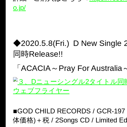
o.jp/
◆2020.5.8(Fri.)
D New Sing
同時Release!!
「ACACIA～
Pray For Australi
■GOD CHILD RECORDS / GCR-197 
体価格)＋税 / 2Songs CD / Limited Edi