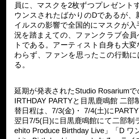
員に、マスクを2枚ずつプレゼント
ウンスされたばかりのDであるが、
イルスの影響で全国的にマスクが入
況を踏まえての、ファンクラブ会員
トである。アーティスト自身も大変
わらず、ファンを思ったこの行動に
る。
延期が発表されたStudio RosariumでのT
IRTHDAY PARTYと目黒鹿鳴館 二
替日程は、7/3(金)・ 7/4(土)にPA
翌日7/5(日)に目黒鹿鳴館にて二部制ラ
ehito Produce Birthday Live」「D