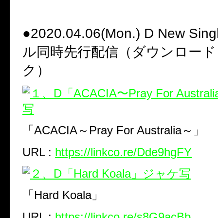
●2020.04.06(Mon.) D New Si
ル同時先行配信（ダウンロード 
ク）
「ACACIA～Pray For Australia～」
URL :
https://linkco.re/Dde9hgFY
「Hard Koala」
URL :
https://linkco.re/s8G9acBb