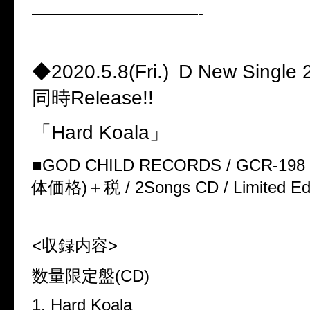
——————————-
◆2020.5.8(Fri.)
D New Sing
同時Release!!
「Hard Koala」
■GOD CHILD RECORDS / GCR-198 
体価格)＋税 / 2Songs CD / Limited Edi
<収録内容>
数量限定盤(CD)
1. Hard Koala