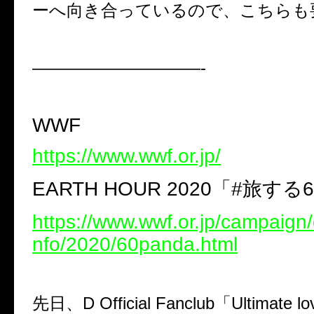
ーへ向き合っているので、こちらも
——————————-
WWF
https://www.wwf.or.jp/
EARTH HOUR 2020「#旅す
https://www.wwf.or.jp/campaign/
nfo/2020/60panda.html
先日、
D Official Fanclub「Ultimat