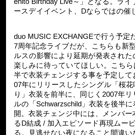
ehito Birthday Live～」となる
ースデイイベント、Dならではの催
duo MUSIC EXCHANGEで行う予
7
周年記念ライブだが、こちらも
新
ルスの影響により
延期が発表された
楽しみに待っていてほしい。こちら
半で衣装チェンジする事を予定してお
07年にリリースしたシングル「桜
り」衣装を前半に、同じく2007年
ルの「Schwarzschild」衣装を後
開。衣装チェンジ中には、メンバー
るD結成 / 加入エピソード再現ムー
る。見逃せない夜になること間違い