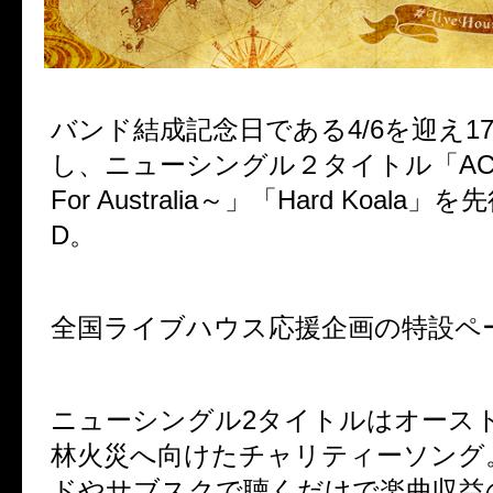
バンド結成記念日である4/6を迎え1
し、
ニューシングル２タイトル「ACAC
For Australia～」
「Hard Koala」
を先
D。
全国ライブハウス応援企画の特設ペ
ニューシングル2タイトルは
オース
林火災へ向けたチャリティーソング
ドやサブスクで聴くだけで楽曲
収益