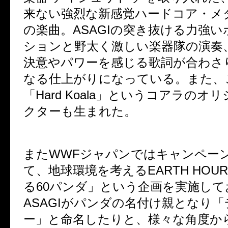
来ない強烈な新感覚ハードコア・メ
の楽曲。ASAGIの突き抜ける力強
ションと野太く激しい楽器隊の演奏
決意やパワーを感じる歌詞が合わさ
なる仕上がりになっている。また、
「Hard Koala」というコアラのオ
クターも生まれた。
またWWFジャパンではキャンペー
て、地球環境を考える
EARTH HOU
る60パンダ」
という企画を実施して
ASAGIがパンダの名付け親となり
ー」と命名したりと、様々な角度か