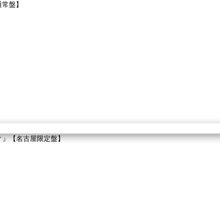
【通常盤】
ディ』【名古屋限定盤】