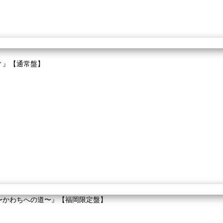
ディ』【通常盤】
ぷく〜かわちへの道〜』【福岡限定盤】