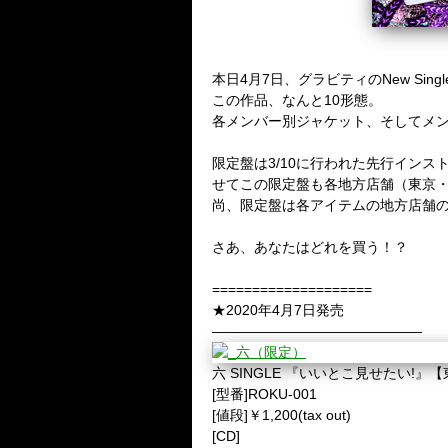
本日4月7日、グラビティのNew Sin
この作品、なんと10形態。
各メンバー別ジャケット、そしてメ
限定盤は3/10に行われた先行イン
せてこの限定盤も各地方店舗（東京
尚、限定盤は各アイテムの地方店舗
さあ、あなたはどれを買う！？
====================
★2020年4月7日発売
———————————————
六 SINGLE 『いいとこ見せたい!』
[型番]ROKU-001
[値段]￥1,200(tax out)
[CD]