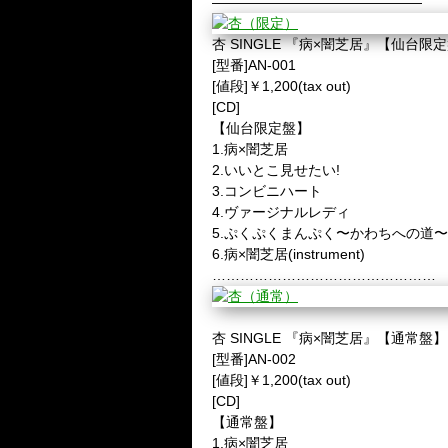
———————————————
杏 SINGLE 『病×闇芝居』【仙台限
[型番]AN-001
[値段]￥1,200(tax out)
[CD]
【仙台限定盤】
1.病×闇芝居
2.いいとこ見せたい!
3.コンビニハート
4.ヴァージナルレディ
5.ぷくぷくまんぷく〜かわちへの道〜
6.病×闇芝居(instrument)
…………………………………………
杏 SINGLE 『病×闇芝居』【通常盤】
[型番]AN-002
[値段]￥1,200(tax out)
[CD]
【通常盤】
1.病×闇芝居