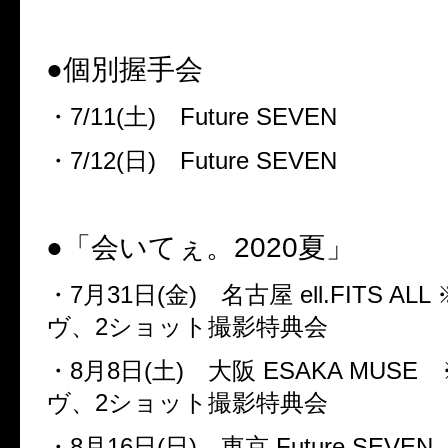
●
個別握手会
・
7/11(
土
)
Future SEVEN
・
7/12(
日
)
Future SEVEN
●
「会いてぇ。
2020
夏」
・
7
月
31
日
(
金
)
名古屋
ell.FITS ALL
ヴ、
2
ショット撮影特典会
・
8
月
8
日
(
土
)
大阪
ESAKA MUSE
※
ヴ、
2
ショット撮影特典会
・
8
月
16
日
(
日
)
東京
Future SEVEN