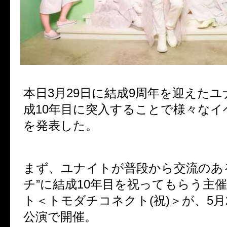
本日3月29日に結成
9
周年を迎えたユ
成
10
年目に突入することで様々なイ
を発表した。
まず、ユナイトが普段から交流のあ
チ
”
に結成
10
年目を祝ってもらう主催
ト＜
トモダチコネクト
(
祝
)＞
が、
5
月
公演で開催。