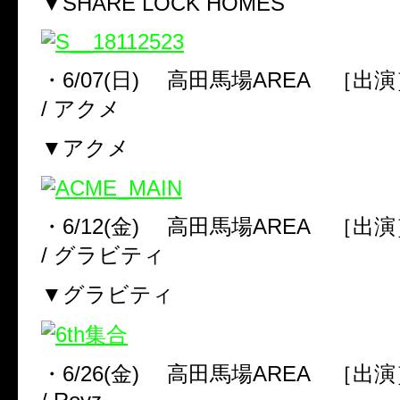
▼SHARE LOCK HOMES
・
6/07(
日
)
高田馬場
AREA
［出演
/
アクメ
▼アクメ
・
6/12(
金
)
高田馬場
AREA
［出演
/
グラビティ
▼グラビティ
・
6/26(
金
)
高田馬場
AREA
［出演