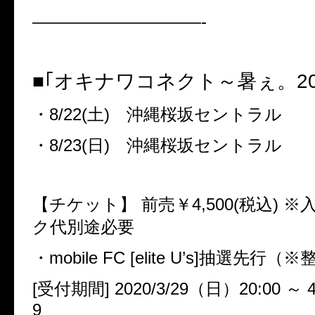
——————————-
■｢オキナワコネクト～暑ぇ。
2
・
8/22(
土
)
沖縄桜坂セントラル
・
8/23(
日
)
沖縄桜坂セントラル
【チケット】
前売￥
4,500(
税込
)
※
ク代別途必要
・
mobile FC [elite U’s]
抽選先行（※
[
受付期間
] 2020/3/29
（日）
20:00
～
4
9