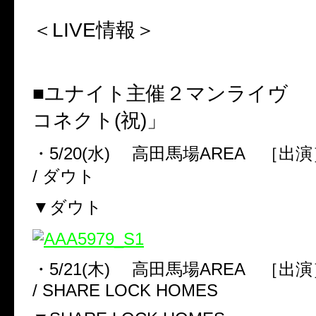
＜LIVE
情報＞
■ユナイト主催２マンライヴ 
コネクト
(
祝
)
」
・
5/20(
水
)
高田馬場
AREA
［出演
/
ダウト
▼ダウト
・
5/21(
木
)
高田馬場
AREA
［出演
/ SHARE LOCK HOMES