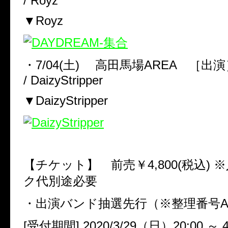
/ Royz
▼Royz
・
7/04(
土
)
高田馬場
AREA
［出演
/ DaizyStripper
▼DaizyStripper
【チケット】 前売￥
4,800(
税込
)
※
ク代別途必要
・出演バンド抽選先行（※整理番号
[
受付期間
] 2020/3/29
（日）
20:00
～
4