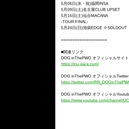
5
月
06
日
(
水・祝
)
福岡
INSA
5
月
09
日
(
土
)
名古屋
CLUB UPSET
5
月
16
日
(
土
)
仙台
MACANA
-TOUR FINAL-
5
月
24
日
(
日
)
池袋
EDGE
※
SOLDOUT
====================
■関連リンク
DOG inThePWO
オフィシャルサイト
https://inu-para.com/
DOG inThePWO
オフィシャル
Twitter
https://twitter.com/RR_DOGinTheP
DOG inThePWO
オフィシャル
Youtu
https://www.youtube.com/channel/