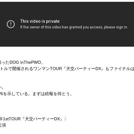
切った
DOG inThePWO
。
トルで開催されるワンマン
TOUR
『犬交パーティー
DX
』もファイナル
い。
/6
を示している。まずは続報を待とう。
年
1stTOUR
『犬交パーティー
DX
』〉
公演