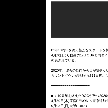
昨年
10
周年を終え新たなスタートを
4
月末日より自身の
1stTOUR
と同タイ
発表されている。
2020
年、彼らの動向から目が離せな
カウントダウンが終わりは
11
日後。
4
====================
■〈
10
周年を終えた
DOG
が放つ
2020
4
月
30
日
(
木
)
原宿
RENON
※東京追加
5
月
03
日
(
日
)
大阪
RUIDO