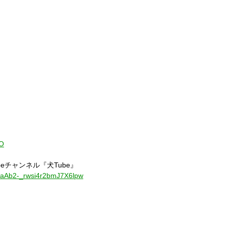
WO
be
チャンネル『犬
Tube
』
UCaAb2-_rwsi4r2bmJ7X6lpw