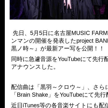
先日、5月5日に名古屋MUSIC FA
ンマンの開催を発表したproject BAN
黒ノ時～』が最新アー写を公開！！
同時に急遽音源をYouTubeにて先
アナウンスした。
配信曲は「黒羽～クロウ～」、さら
「Brain Shake」をYouTubeにて先
近日iTunes等の各音楽サイトにも