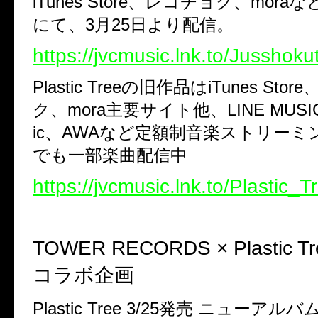
iTunes Store
、レコチョク、
mora
な
にて、
3
月
25
日より配信。
https://jvcmusic.lnk.to/Jusshokut
Plastic Tree
の旧作品は
iTunes Store
ク、
mora
主要サイト他、
LINE MUSI
ic
、
AWA
など定額制音楽ストリーミ
でも一部楽曲配信中
https://jvcmusic.lnk.to/Plastic_T
TOWER RECORDS × Plastic Tr
コラボ企画
Plastic Tree 3/25
発売 ニューアルバ