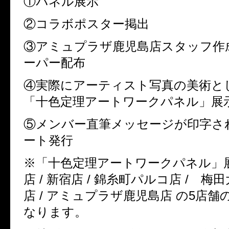
①パネル展示
②コラボポスター掲出
③アミュプラザ鹿児島店スタッフ作
ーパー配布
④実際にアーティスト写真の美術と
「十色定理アートワークパネル」展
⑤メンバー直筆メッセージが印字さ
ート発行
※
「十色定理アートワークパネル」
店
/
新宿店
/
錦糸町パルコ店
/
梅田
店
/
アミュプラザ鹿児島店 の
5
店舗
なります。