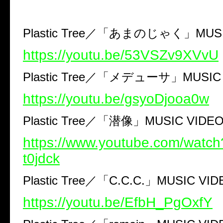
Plastic Tree
／「あまのじゃく」
MUS
https://youtu.be/53VSZv9XVvU
Plastic Tree
／「メデューサ」
MUSIC
https://youtu.be/gsyoDjooa0w
Plastic Tree
／「潜像」
MUSIC VIDE
https://www.youtube.com/wat
t0jdck
Plastic Tree
／「
C.C.C.
」
MUSIC VID
https://youtu.be/EfbH_PgOxfY