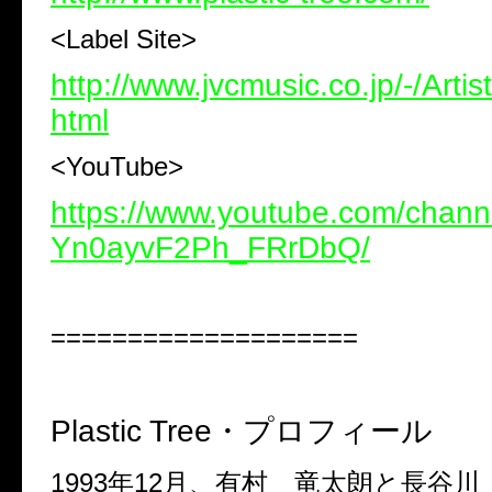
<Label Site>
http://www.jvcmusic.co.jp/-/Arti
html
<YouTube>
https://www.youtube.com/chann
Yn0ayvF2Ph_FRrDbQ/
====================
Plastic Tree
・プロフィール
1993
年
12
月、有村 竜太朗と長谷川