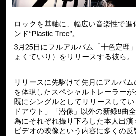
ロックを基軸に、幅広い音楽性で進
ンド
“Plastic Tree”
。
3
月
25
日にフルアルバム「十色定理
ょくていり）をリリースする彼ら。
リリースに先駆けて先月にアルバム
を体現したスペシャルトレーラーが
既にシングルとしてリリースしてい
ドアウト」「潜像」以外の新録
8
曲
為にそれぞれ撮り下ろした本人出演
ビデオの映像という内容に多くの反