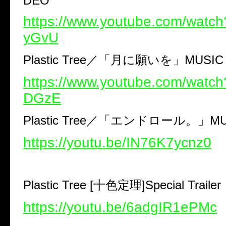
DEO
https://www.youtube.com/watc
yGvU
Plastic Tree
／「月に願いを」
MUSIC
https://www.youtube.com/watc
DGzE
Plastic Tree
／「エンドロール。」
MU
https://youtu.be/IN76K7ycnz0
Plastic Tree [
十色定理
]Special Trailer
https://youtu.be/6adgIR1ePMc