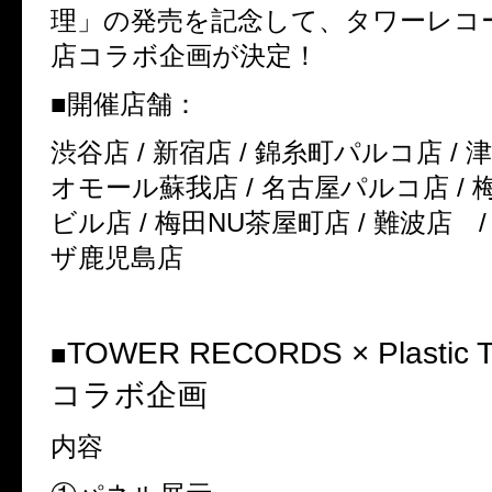
理」の発売を記念して、タワーレコ
店コラボ企画が決定！
■
開催店舗：
渋谷店
/
新宿店
/
錦糸町パルコ店
/
津
オモール蘇我店
/
名古屋パルコ店
/
ビル店
/
梅田
NU
茶屋町店
/
難波店
ザ鹿児島店
TOWER RECORDS × Plastic 
■
コラボ企画
内容