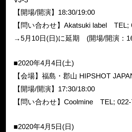
【開場
/
開演】
18:30/19:00
【問い合わせ】
Akatsuki label
TEL; 
→
5
月
10
日
(
日
)
に延期
(
開場
/
開演：
1
■
2020
年
4
月
4
日
(
土
)
【会場】福島・郡山
HIPSHOT JAPA
【開場
/
開演】
17:30/18:00
【問い合わせ】
Coolmine
TEL; 022-
■
2020
年
4
月
5
日
(
日
)