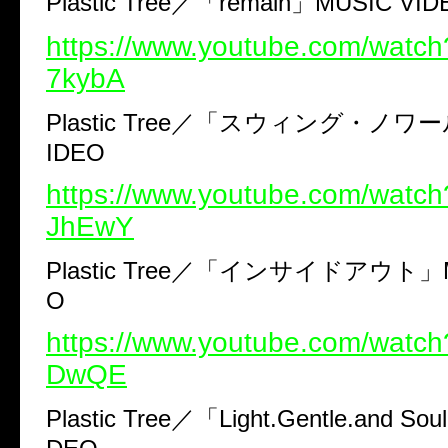
Plastic Tree
／「
remain
」
MUSIC VID
https://www.youtube.com/watc
7kybA
Plastic Tree
／「スウィング・ノワー
IDEO
https://www.youtube.com/watc
JhEwY
Plastic Tree
／「インサイドアウト」
O
https://www.youtube.com/watc
DwQE
Plastic Tree
／「
Light.Gentle.and Soul