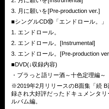
2.
月に願いを
[Instrumental]
3.
月に願いを
[Pre-production ver.]
■
シングル
CD
⑩「エンドロール。」
1.
エンドロール。
2.
エンドロール。
[Instrumental]
3.
エンドロール。
[Pre-production ver
■
DVD(
↓
収録内容
)
・プラっと語リー酒～十色定理編～
※
2019
年
2
月リリースの
B
面集「続
B
録され大好評だったドキュメンタリ
ルバム編。