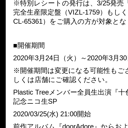
※
特別レシートの発行は、
3/25
発売
完全生産限定盤（
VIZL-1759
）もしく
CL-65361
）をご購入の方が対象とな
■
開催期間
2020
年
3
月
24
日（火）～
2020
年
3
月
30
※
開催期間は変更になる可能性もご
しくは店舗にご確認ください。
Plastic Tree
メンバー全員生出演『十
記念ニコ生
SP
2020/03/25(
水
) 21:00
開始
前作アルバム『
doorAdore
』からお