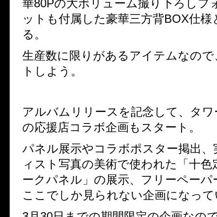
華
80P
の大ボリューム撮り下ろしフ
ットも付属した豪華三方背
BOX
仕様
る。
生産数に限りがあるアイテムなので
トしよう。
アルバムリリースを記念して、タワ
の応援店コラボ企画もスタート。
パネル展示やコラボポスター掲出、
ィスト写真の美術で使われた「十色
ークパネル」の展示、フリーペーパ
ここでしか見られない企画になって
3
月
30
日までの期間限定の企画なの