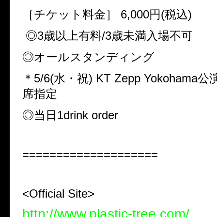
［チケット料金］
6,000
円
(
税込
)
◎
3
歳以上有料
/3
歳未満入場不可
◎オールスタンディング
＊
5/6(
水・祝
) KT Zepp Yokohama
公
席指定
◎当日
1drink order
====================
<Official Site>
http://www.plastic-tree.com/