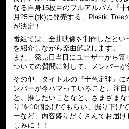
なる自身
15
枚目のフルアルバム『十
月
25
日
(
水
)
に発売する、
Plastic Tree
が決定！
番組では、全曲映像を制作したとい
を紹介しながら楽曲解説します。
また、発売日当日にユーザーから寄
ついての質問に対して、メンバーが
その他、タイトルの『十色定理』に
ンバーが今ハマっていること、注目
と、推したいことなど、さまざまな
り
”
を
10
個あげてもらい、掘り下げ
ーなど、内容盛りだくさんでお届け
しみに！！