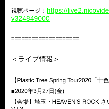
https://live2.nicovid
視聴ページ：
v324849000
====================
＜ライブ情報＞
【
Plastic Tree Spring Tour2020
「十色
■
2020
年
3
月
27
日
(
金
)
【会場】埼玉・
HEAVEN’S ROCK
さ
VJ-3