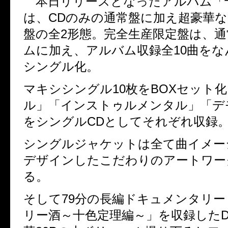
本日リリースとなったアルバム「
は、
CD
のみの通常盤に加え超豪華な
盤の全
2
形態。完全生産限定盤は、通
ムに加え、アルバム収録全
10
曲をな
シングル化。
マキシシングル
10
枚を
BOX
セット化
ル」「インストゥルメンタル」「デ
をシングル
CD
としてそれぞれ収録
シングルジャケットは全て曲イメー
デザインしたこだわりのアートワー
る。
そして
79
分の長編ドキュメンタリー
リー酒～十色定理編～」を収録した