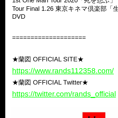
1st One Man Tour 2020「死を想ふ」
Tour Final 1.26 東京キネマ倶楽部「
DVD
====================
★蘭図 OFFICIAL SITE★
https://www.rands112358.com/
★蘭図 OFFICIAL Twitter★
https://twitter.com/rands_official