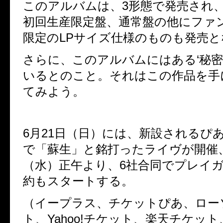
このアルバムは、
3
形態で発売され
初回生産限定盤、
通常盤の他にファ
限定の
LP
サイズ仕様のものも発売と
さらに、このアルバムにはある‘秘密
いるとのこと。それはこの作品を手
てみよう。
6
月
21
日（日）には、新設されるぴ
で「蘇生」と銘打ったライヴが開催
（水）正午より、
6
社合同でプレイ
約もスタートする。
（イープラス、チケットぴあ、ロー
ト、
Yahoo!
チケット、楽天チケット