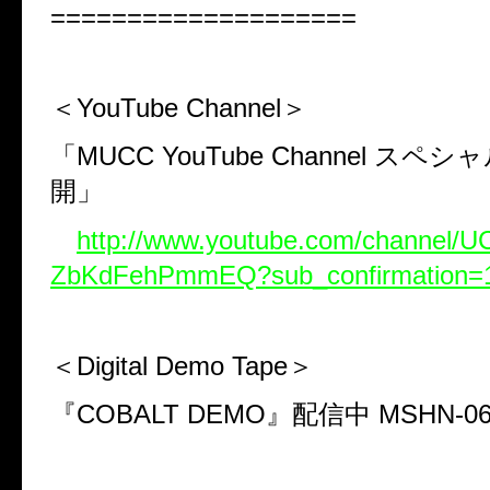
====================
＜YouTube Channel＞
「
MUCC YouTube Channel
スペシャ
開」
http://www.youtube.com/channel/
ZbKdFehPmmEQ?sub_confirmation=
＜Digital Demo Tape＞
『
COBALT DEMO
』配信中
MSHN-0