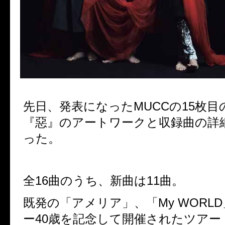
先日、発表になった
MUCC
の
15
枚目
『惡』のアートワークと収録曲の詳
った。
全
16
曲のうち、新曲は
11
曲。
既発の「アメリア」、「
My WORLD
ー
40
歳を記念して開催されたツアー