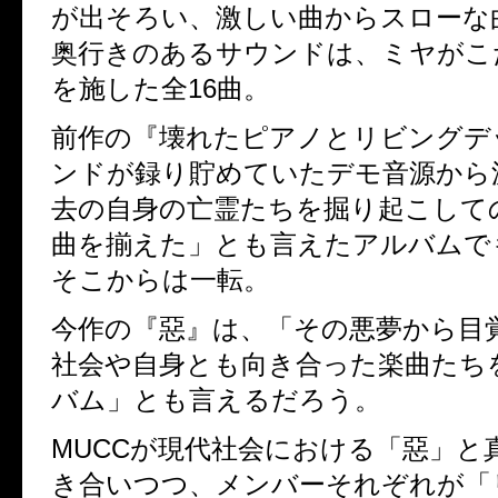
が出そろい、
激しい曲からスローな
奥行きのあるサウンドは、ミヤがこ
を施した全
16
曲。
前作の『壊れたピアノとリビングデ
ンドが録り貯めていたデモ音源から
去の自身の亡霊たちを掘り起こして
曲を揃えた」とも言えたアルバムで
そこからは一転。
今作の『惡』は、「その悪夢から目
社会や自身とも向き合った楽曲たち
バム」とも言えるだろう。
MUCC
が現代社会における「惡」と
き合いつつ、
メンバーそれぞれが「