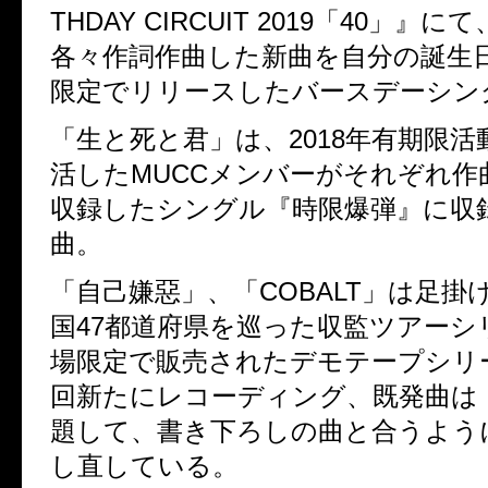
THDAY CIRCUIT 2019
「
40
」』にて
各々作詞作曲した新曲を自分の誕生
限定でリリースしたバースデーシン
「生と死と君」は、
2018
年有期限活
活した
MUCC
メンバーが
それぞれ作
収録したシングル『時限爆弾』に収
曲。
「自己嫌惡」、「
COBALT
」は足掛
国
47
都道府県を巡った収監ツアーシ
場限定で販売されたデモテープシリ
回新たにレコーディング、
既発曲は
題して、書き下ろしの曲と合うよう
し直している。