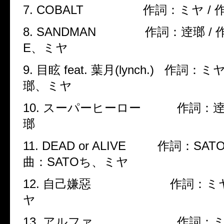
7. COBALT
作詞：ミヤ
/
8. SANDMAN
作詞：逹瑯
/
E
、ミヤ
9.
目眩
feat.
葉月
(lynch.)
作詞：ミ
瑯、ミヤ
10.
スーパーヒーロー 作詞：逹
瑯
11. DEAD or ALIVE
作詞：
SAT
曲：
SATO
ち、ミヤ
12.
自己嫌惡
作詞：ミ
ヤ
13.
アルファ 作詞：ミ