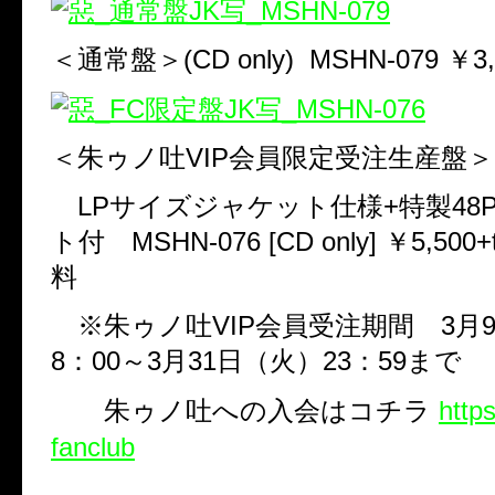
＜通常盤＞
(CD only) MSHN-079
￥
3
＜朱ゥノ吐
VIP
会員限定受注生産盤＞
LP
サイズジャケット仕様
+
特製
48
ト付
MSHN-076 [CD only]
￥
5,500+
料
※朱ゥノ吐
VIP
会員受注期間
3
月
8
：
00
～
3
月
31
日（火）
23
：
59
まで
朱ゥノ吐への入会はコチラ
http
fanclub