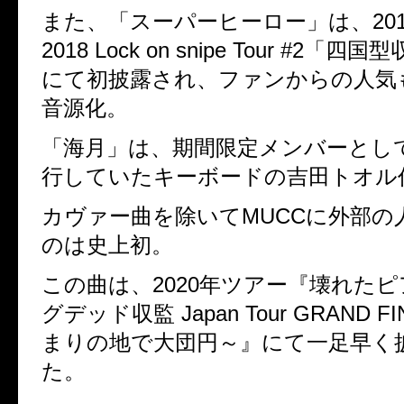
また、「スーパーヒーロー」は、
20
2018 Lock on snipe Tour #2
「四国型
にて初披露され、
ファンからの人気
音源化。
「海月」は、期間限定メンバーとし
行していたキーボードの吉田トオル
カヴァー曲を除いて
MUCC
に外部の
のは史上初。
この曲は、
2020
年ツアー『壊れたピ
グデッド収監
Japan Tour GRAND F
まりの地で大団円～』にて一足早く
た。