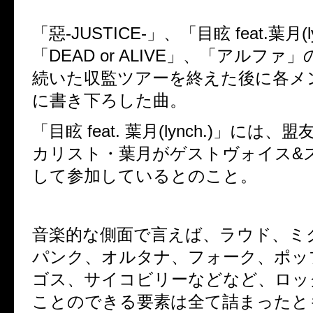
「惡
-JUSTICE-
」、「目眩
feat.
葉月
(
「
DEAD or ALIVE
」、「アルファ」
続いた収監ツアーを終えた後に各メ
に書き下ろした曲。
「目眩
feat.
葉月
(lynch.)
」には、盟
カリスト・葉月が
ゲストヴォイス
&
して参加しているとのこと。
音楽的な側面で言えば、ラウド、ミ
パンク、オルタナ、フォーク、ポッ
ゴス、サイコビリーなどなど、
ロッ
ことのできる要素は全て詰まったと