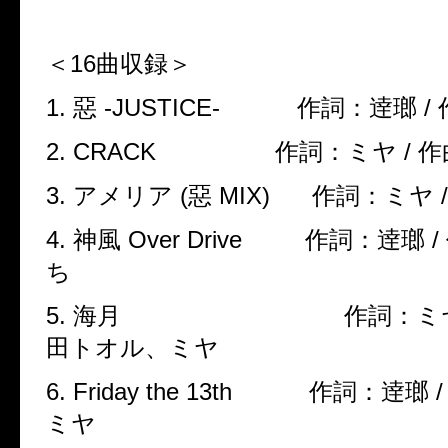
＜
16
曲収録＞
1.
惡
-JUSTICE-
作詞：逹瑯
/
2. CRACK
作詞：ミヤ
/
作
3.
アメリア
(
惡
MIX)
作詞：ミヤ
4.
神風
Over Drive
作詞：逹瑯
/
ち
5.
海月
作詞：ミ
田トオル、ミヤ
6. Friday the 13th
作詞：逹瑯
ミヤ