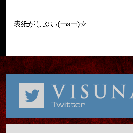
表紙がしぶい(￢з￢)☆