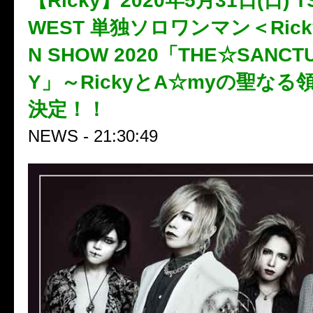
【Ricky】2020年5月31日(日) TS
WEST 単独ソロワンマン＜Ricky
N SHOW 2020「THE☆SANCT
Y」～RickyとA☆myの聖なる
決定！！
NEWS - 21:30:49