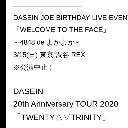
——————————
DASEIN JOE BIRTHDAY LIVE EVEN
「WELCOME TO THE FACE」
～4848 de よかよか～
3/15(日) 東京 渋谷 REX
※公演中止！
——————————
DASEIN
20th Anniversary TOUR 2020
「TWENTY△▽TRINITY」