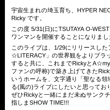
宇宙生まれの埼玉育ち、HYPER NEO 
Ricky です。
この度 5/31(日)にTSUTAYA O-W
ワンマンを開催することになりまし
このライブは、1/29にリリースした
☆LITERACY」の世界観をよりブ
すると共に、これまでRickyとA☆m
ファンの呼称)で築き上げてきたRic
いうホームを、文字通り「聖なる領
る(風の)ライブにしたいと思ってお
ぜひRickyと一緒にまだ未ぬサンク
指しまSHOW TIME!!!