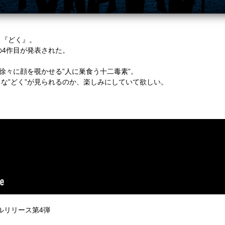
る『どく』。
の4作目が発表された。
徐々に顔を覗かせる”人に巣食う十二毒素”。
な”どく”が見られるのか、楽しみにしていて欲しい。
ルリリース第4弾