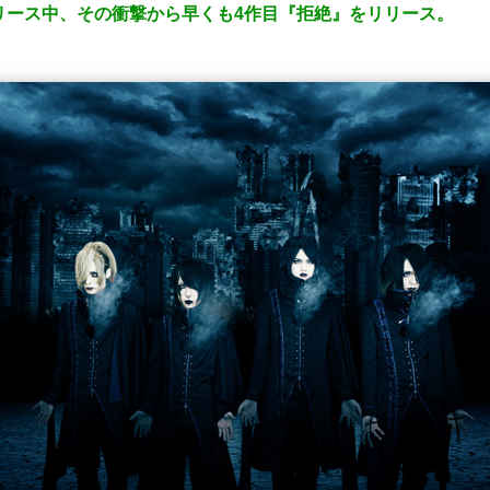
リース中、その衝撃から早くも4作目『拒絶』をリリース。