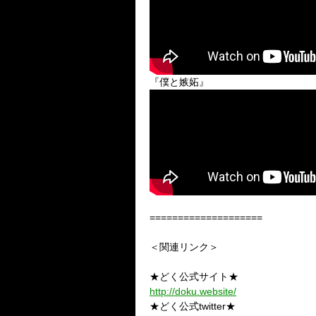
『僕と嫉妬』
====================
＜関連リンク＞
★どく公式サイト★
http://doku.website/
★どく公式twitter★