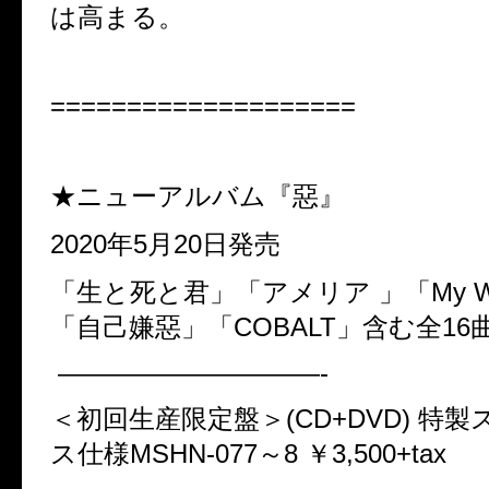
は高まる。
====================
★ニューアルバム『惡』
2020
年
5
月
20
日発売
「生と死と君」「アメリア
」「
My 
「自己嫌惡」「
COBALT
」含む全
16
——————————-
＜初回生産限定盤＞
(CD+DVD)
特製
ス仕様
MSHN-077
～
8
￥
3,500+tax