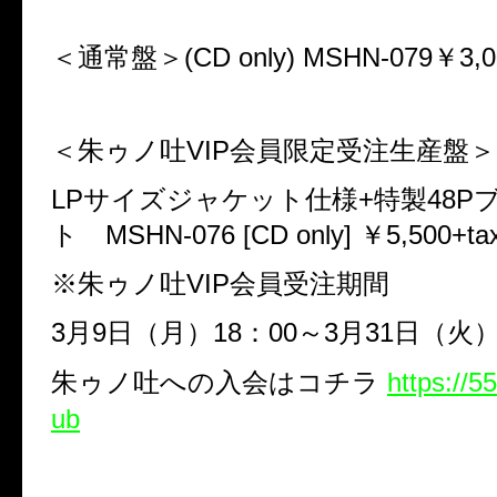
＜通常盤＞
(CD only) MSHN-079
￥
3,
＜朱ゥノ吐
VIP
会員限定受注生産盤＞
LP
サイズジャケット仕様
+
特製
48P
ト
MSHN-076 [CD only]
￥
5,500+ta
※朱ゥノ吐
VIP
会員受注期間
3
月
9
日（月）
18
：
00
～
3
月
31
日（火
朱ゥノ吐への入会はコチラ
https://5
ub