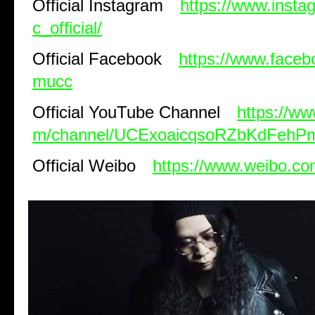
Official Instagram
https://www.inst
c_official/
Official Facebook
https://www.faceb
mucc
Official YouTube Channel
https://w
m/channel/UCExoaicqsoRZbKdFeh
Official Weibo
https://www.weibo.com