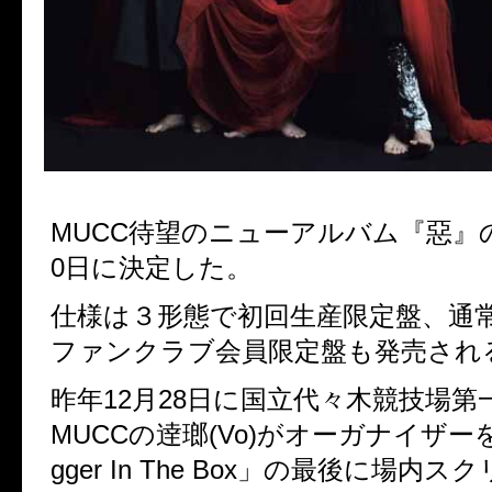
MUCC
待望のニューアルバム『惡』
0
日に決定した。
仕様は３形態で初回生産限定盤、通
ファンクラブ会員限定盤も発売され
昨年
12
月
28
日に国立代々木競技場第
MUCC
の逹瑯
(Vo)
が
オーガナイザー
gger In The Box
」の最後に
場内スク