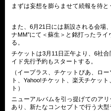
まずは妄想を膨らませて続報を待と
また、
6
月
21
日には新設される会場、
ナ
MM”にて＜
蘇生＞と銘打ったライ
る。
チケットは3
月
11
日正午より、
6
社合
イド先行予約もスタートする。
（イープラス、チケットぴあ、ロー
ト、
Yahoo!
チケット、楽天チケット
ト）
ニューアルバムを引っ提げてのアリ
あり、新たなコンセプトで行う大型