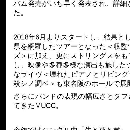
バム発売がいち早く発表され、詳細
た。
2018
年
6
月よりスタートし、結果と
県を網羅したツアーとなった＜収監
ズ＞に加え、
更にストリングスをも
し、映像や多種多様な演出も施した
なライヴ＜
壊れたピアノとリビング
殺シノ調ベ＞も東名阪のホールで展
さらにバンドの表現の幅広さとタフ
てきた
MUCC
。
今作ではシングル曲「生と死と君」