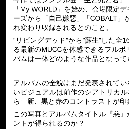
「
My WORLD
」を始め、
会場限定デ
ーズから「自己嫌惡」「
COBALT
」
れ変わり収録されるとのこと。
”リビングデッド”から”蘇生”した全
1
る最新の
MUCC
を体感できる
フルボ
バムは一体どのような作品となって
アルバムの全貌はまだ発表されてい
いビジュアルは前作のシアトリカル
ら一新、
黒と赤のコントラストが印
この写真とアルバムタイトル『惡』
ントが得られるのか？