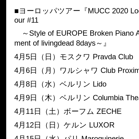
■ヨーロッパツアー『
MUCC 2020 Loc
our #11
～
Style of EUROPE Broken Piano A
ment of livingdead 8days
～』
4
月
5
日（日）モスクワ
Pravda Club
4
月
6
日（月）ワルシャワ
Club Proxi
4
月
8
日（水）ベルリン
Lido
4
月
9
日（木）ベルリン
Columbia The
4
月
11
日（土）ボーフム
ZECHE
4
月
12
日（日）ケルン
LUXOR
4
月
15
日（水）パリ
Maroquinerie