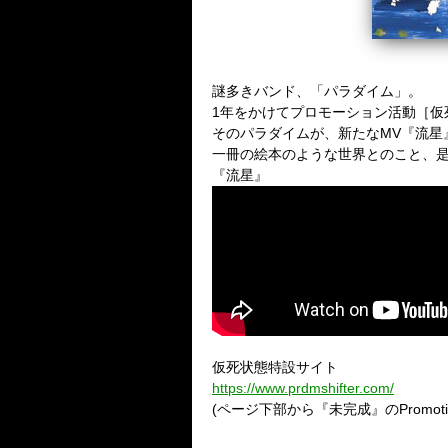
謎多きバンド、「パラダイム」。
1年をかけてプロモーション活動［仮
そのパラダイムが、新たなMV『流星
一冊の絵本のような世界とのこと、
『流星』
仮死状態特設サイト
https://www.prdmshifter.com/
(ページ下部から『未完成』のPromotio