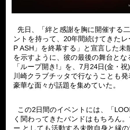
先日、「絆と感謝を胸に開催する
ントを持って、
20
年間続けてきたレ
P ASH
」を終幕する」と宣言した未
を示すように、彼の最後の舞台とな
「ループ開き
!
」を、
7
月
24
日
(
金・祝
)
川崎クラブチッタで行なうことも発
豪華な面々が話題を集めていた。
この
2
日間のイベントには、「
LOO
く関わってきたバンドはもちろん。
ー としても活動する未散自身と縁