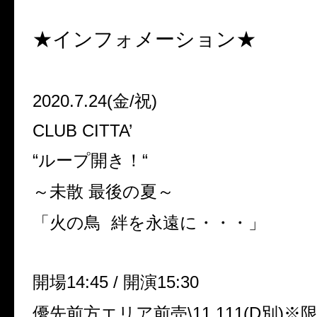
★インフォメーション★
2020.7.24(
金
/
祝
)
CLUB CITTA’
“
ループ開き！
“
～未散 最後の夏～
「火の鳥
絆を永遠に・・・」
開場
14:45 /
開演
15:30
優先前方エリア前売
\11,111(D
別
)
※