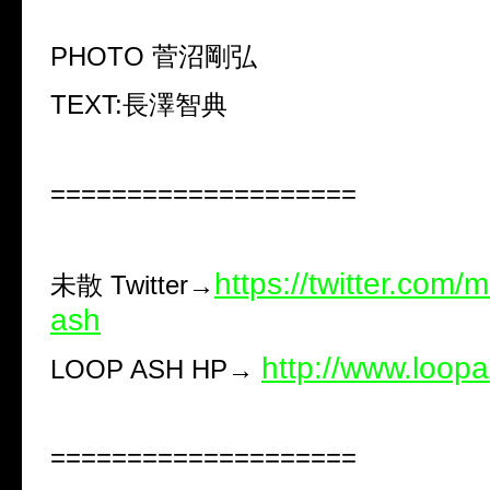
PHOTO
菅沼剛弘
TEXT:
長澤智典
====================
https://twitter.com/
未散
Twitter
→
ash
http://www.loop
LOOP ASH HP
→
====================