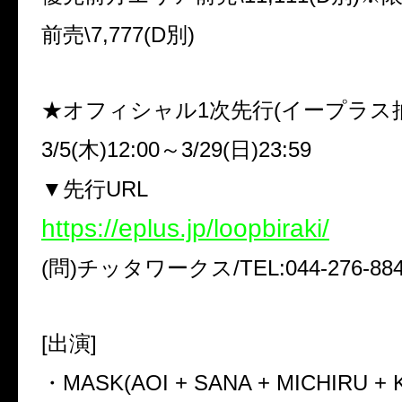
前売
\7,777(D
別
)
★オフィシャル
1
次先行
(
イープラス
3/5(
木
)12:00
～
3/29(
日
)23:59
▼
先行
URL
https://eplus.jp/loopbiraki/
(
問
)
チッタワークス
/TEL:044-276-88
[
出演
]
・
MASK(AOI + SANA + MICHIRU +