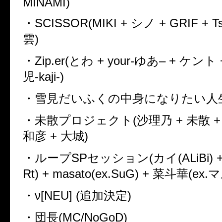
MINAMI)
・
SCISSOR(MIKI +
シノ
+ GRIF + Ts
雲
)
・
Zip.er(
とわ
+ your-
ゆあ
– +
ケント
児
-kaji-)
・雪見だいふくの中身になりたい人
・未散プロジェクト
(
沙理乃
+
未散
和彦
+
大城
)
・ループ
SP
セッション
(
カイ
(ALiBi)
Rt) + masato(ex.SuG) +
菜斗華
(ex.
マ
・
ν[NEU] (
追加決定
)
・団長
(MC/NoGoD)