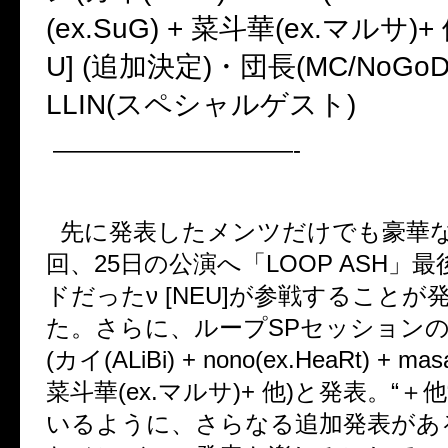
(ex.SuG) +
菜斗華
(ex.
マルサ
)+
U] (
追加決定
)
・団長
(MC/NoGoD
LLIN(
スペシャルゲスト
)
——————————-
先に発表したメンツだけでも豪華
回、
25
日の公演へ「
LOOP ASH
」最
ドだった
ν [NEU]
が参戦することが
た。さらに、ループ
SP
セッション
(
カイ
(ALiBi) + nono(ex.HeaRt) + mas
菜斗華
(ex.
マルサ
)+
他
)
と発表。
“
＋他
いるように、さらなる追加発表があ