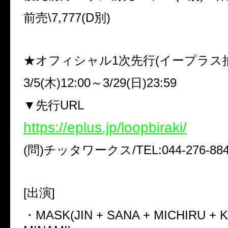
前売
\7,777(D
別
)
★オフィシャル
1
次先行
(
イープラス
3/5(
木
)12:00
～
3/29(
日
)23:59
▼
先行
URL
https://eplus.jp/loopbiraki/
(
問
)
チッタワークス
/TEL:044-276-88
[
出演
]
・
MASK(JIN + SANA + MICHIRU + 