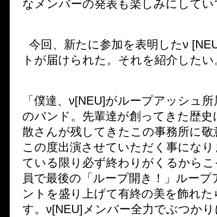
なメンバーの発表も楽しみにしてい
今回、新たに参加を表明した
ν [NE
トが届けられた。それを紹介したい
「僕達、
ν[NEU]
がループアッシュ所
のバンド。先輩達が創ってきた歴史
散さんが残してきたこの事務所に敬
この度出演させていただく事になり
ている限り必ず終わりがくるからこ
員で最後の「ループ開き！」ループ
ントを盛り上げて有終の美を飾れた
す。
ν[NEU]
メンバー全力でぶつかり