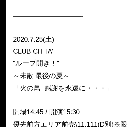
——————————-
2020.7.25(
土
)
CLUB CITTA’
“
ループ開き！
“
～未散 最後の夏～
「火の鳥
感謝を永遠に・・・」
開場
14:45 /
開演
15:30
優先前方エリア前売
\11,111(D
別
)
※