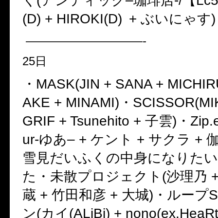
く
(
アンティック
–
珈琲店
-/
【
Lc
(D) + HIROKI(D)
+
ぶいにゃす
)
——————————-
25
日
・
MASK(JIN + SANA + MICHIR
AKE + MINAMI)
・
SCISSOR(MI
GRIF + Tsunehito +
子雲
)
・
Zip.
ur-
ゆあ
– +
ケント
+
サクラ
+
雪見だいふくの中身になりたい
た・未散プロジェクト
(
沙理乃
蔵
+
竹田和彦
+
大城
)
・ループ
S
ン
(
カイ
(ALiBi) + nono(ex.HeaR