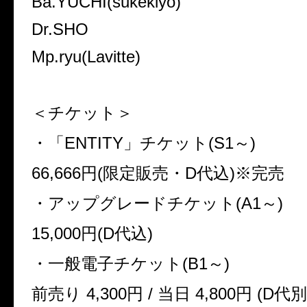
Ba.YUCHI(sukekiyo)
Dr.SHO
Mp.ryu(Lavitte)
＜チケット＞
・「
ENTITY
」チケット
(S1
～
)
66,666
円
(
限定販売・
D
代込
)
※
完売
・アップグレードチケット
(A1
～
)
15,000
円
(D
代込
)
・一般電子チケット
(B1
～
)
前売り
4,300
円
/
当日
4,800
円
(D
代別