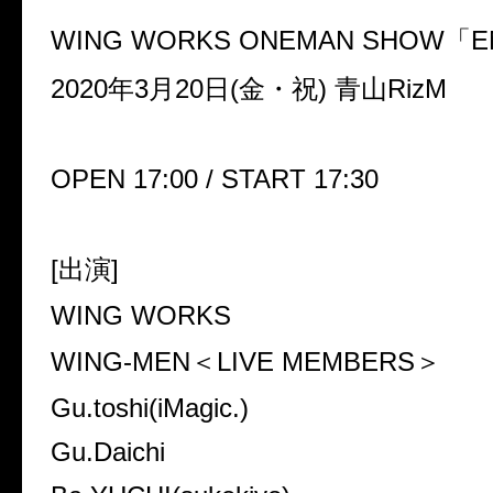
WING WORKS ONEMAN SHOW
「
E
2020
年
3
月
20
日
(
金・祝
)
青山
RizM
OPEN 17:00 / START 17:30
[
出演
]
WING WORKS
WING-MEN
＜
LIVE MEMBERS
＞
Gu.toshi(iMagic.)
Gu.Daichi