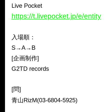
Live Pocket
https://t.livepocket.jp/e/entity
入場順：
S
→
A
→
B
[
企画制作
]
G2TD records
[
問
]
青山
RizM(03-6804-5925)