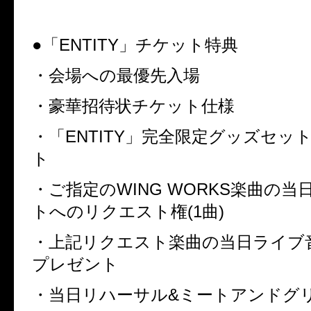
●「
ENTITY
」チケット特典
・会場への最優先入場
・豪華招待状チケット仕様
・「
ENTITY
」完全限定グッズセッ
ト
・ご指定の
WING WORKS
楽曲の当
トへのリクエスト権
(1
曲
)
・上記リクエスト楽曲の当日ライブ
プレゼント
・当日リハーサル
&
ミートアンドグ