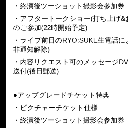
・終演後ツーショット撮影会参加券
・アフタートークショー
(
打ち上げ
&
のご参加
(22
時開始予定
)
・ライブ前日の
RYO:SUKE
生電話に
非通知解除
)
・内容リクエスト可のメッセージ
D
送付
(
後日郵送
)
●アップグレードチケット特典
・ピクチャーチケット仕様
・終演後ツーショット撮影会参加券