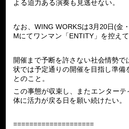
よる迫力ある演奏も見逃せない。
なお、
WING WORKS
は
3
月
20
日
(
金
M
にてワンマン「
ENTITY
」を控え
開催まで予断を許さない社会情勢で
状では予定通りの開催を目指し準備
とのこと。
この事態が収束し、またエンターテ
体に活力が戻る日を願い続けたい。
====================