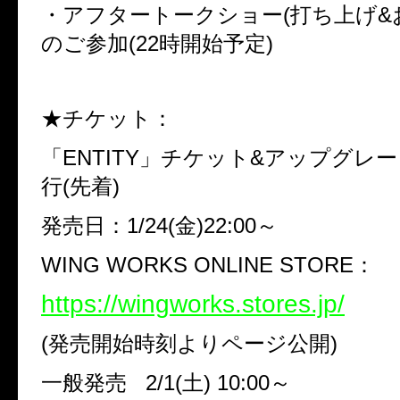
・アフタートークショー
(
打ち上げ
&
のご参加
(22
時開始予定
)
★チケット：
「
ENTITY
」チケット
&
アップグレー
行
(
先着
)
発売日：
1/24(
金
)22:00
～
WING WORKS ONLINE STORE
：
https://wingworks.stores.jp/
(
発売開始時刻よりページ公開
)
一般発売
2/1(
土
) 10:00
～