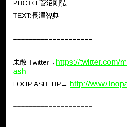
PHOTO
菅沼剛弘
TEXT:
長澤智典
====================
https://twitter.com/
未散
Twitter
→
ash
http://www.loop
LOOP ASH
HP
→
====================