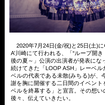
2020
年
7
月
24
日
(
金
/
祝
)
と
25
日
(
土
)
に
A’
川崎にて行われる、「
“
ループ開き
後の夏～」公演の出演者が発表にな
続けてきた「
LOOP ASH
」レーベル
ベルの代表である未散
(
みちる
)
が、
謝を胸に開催する二日間のイベント
ベルを終幕する」と宣言。その想い
後々、伝えていきたい。