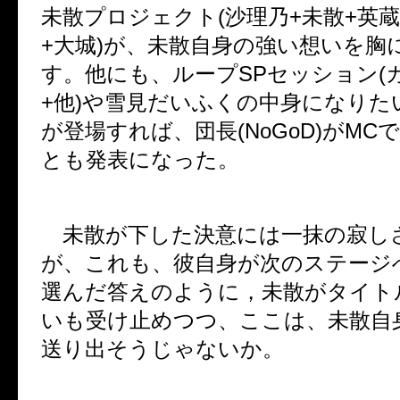
未散プロジェクト
(
沙理乃
+
未散
+
英蔵
+
大城
)
が、未散自身の強い想いを胸
す。他にも、ループ
SP
セッション
(
+
他
)
や雪見だいふくの中身になりた
が登場すれば、団長
(NoGoD)
が
MC
で
とも発表になった。
未散が下した決意には一抹の寂し
が、これも、彼自身が次のステージ
選んだ答えのように，未散がタイト
いも受け止めつつ、ここは、未散自
送り出そうじゃないか。