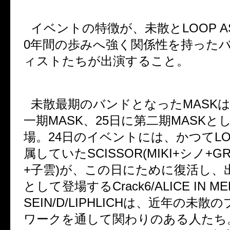
イベントの特徴が、未散と
LOOP A
0
年間の歩みへ強く関係性を持った
ィストたちが出演すること。
未散最期のバンドとなった
MASK
一期
MASK
、
25
日に第二期
MASK
と
場。
24
日のイベントには、かつて
L
属していた
SCISSOR(MIKI+
シノ
+GR
+
子雲
)
が、この日にために復活し、
として登場する
Crack6/ALICE IN 
SEIN/D/LIPHLICH
は、近年の未散の
ワークを通して関わりのある人たち