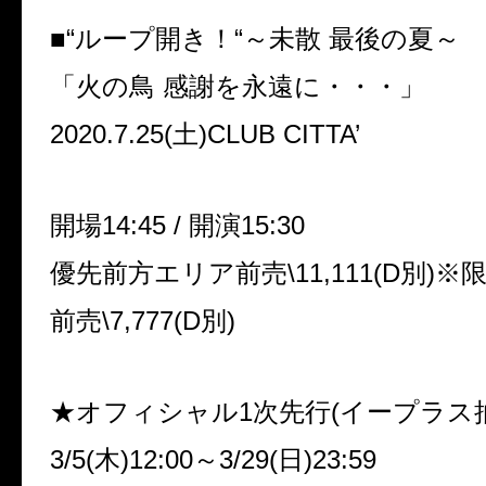
■
“
ループ開き！
“
～未散 最後の夏～
「火の鳥 感謝を永遠に・・・」
2020.7.25(
土
)CLUB CITTA’
開場
14:45 /
開演
15:30
優先前方エリア前売
\11,111(D
別
)
※
前売
\7,777(D
別
)
★オフィシャル
1
次先行
(
イープラス
3/5(
木
)12:00
～
3/29(
日
)23:59