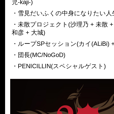
児
-kaji-)
・雪見だいふくの中身になりたい人
・未散プロジェクト
(
沙理乃
+
未散
和彦
+
大城
)
・ループ
SP
セッション
(
カイ
(ALiBi) 
・団長
(MC/NoGoD)
・
PENICILLIN(
スペシャルゲスト
)