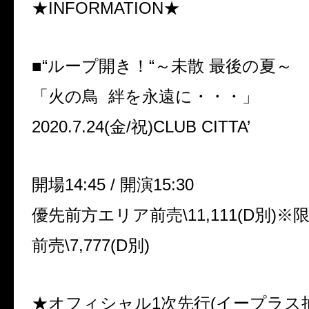
★
INFORMATION
★
■
“
ループ開き！
“
～未散 最後の夏～
「火の鳥
絆を永遠に・・・」
2020.7.24(
金
/
祝
)CLUB CITTA’
開場
14:45 /
開演
15:30
優先前方エリア前売
\11,111(D
別
)
※
前売
\7,777(D
別
)
★オフィシャル
1
次先行
(
イープラス