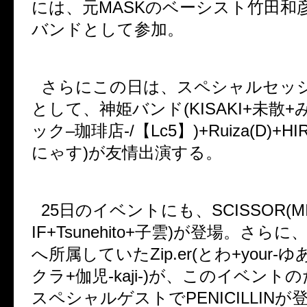
には、元
MASK
のベーシスト竹田和
バンドとして参加。
さらにこの日は、スペシャルセッ
として、神姫バンド
(KISAKI+
未散
+
ック
–
珈琲店
-/
【
Lc5
】
)+Ruiza(D)+HI
にゃす
)
が友情出演する。
25
日のイベントにも、
SCISSOR(MI
IF+Tsunehito+
子雲
)
が登場。さらに
へ所属していた
Zip.er(
とわ
+your-
ゆ
クラ
+
伽児
-kaji-)
が、このイベントの
スペシャルゲストで
PENICILLIN
が