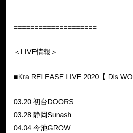
====================
＜LIVE情報＞
■Kra RELEASE LIVE 2020【 Dis W
03.20 初台DOORS
03.28 静岡Sunash
04.04 今池GROW