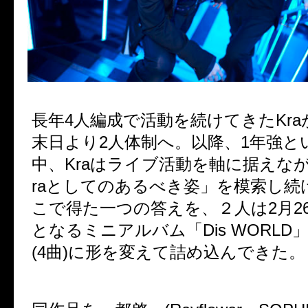
長年4人編成で活動を続けてきたKra
末日より2人体制へ。以降、1年強と
中、Kraはライブ活動を軸に据えな
raとしてのあるべき姿」を模索し続
こで得た一つの答えを、２人は2月26
となるミニアルバム「Dis WORLD
(4曲)に形を変えて詰め込んできた。