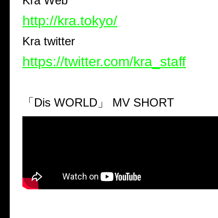
Kra Web
http://kra.tokyo/
Kra twitter
https://twitter.com/kra_staff
「Dis WORLD」 MV SHORT