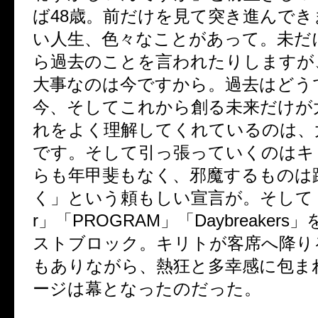
ば48歳。前だけを見て突き進んでき
い人生、色々なことがあって。未だ
ら過去のことを言われたりしますが
大事なのは今ですから。過去はどう
今、そしてこれから創る未来だけが
れをよく理解してくれているのは、
です。そして引っ張っていくのはキ
らも年甲斐もなく、邪魔するものは
く」という頼もしい宣言が。そして「Scri
r」「PROGRAM」「Daybreaker
ストブロック。キリトが客席へ降り
もありながら、熱狂と多幸感に包ま
ージは幕となったのだった。