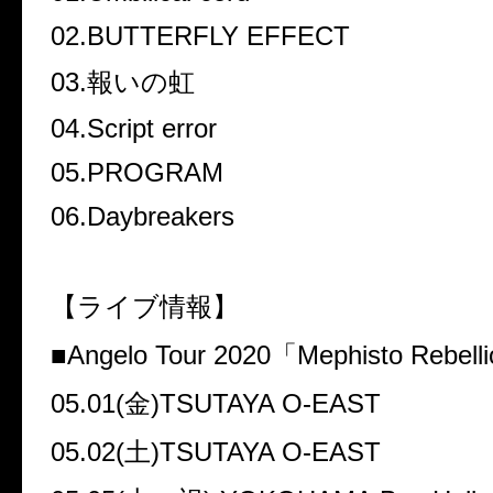
02.BUTTERFLY EFFECT
03.報いの虹
04.Script error
05.PROGRAM
06.Daybreakers
【ライブ情報】
■Angelo Tour 2020「Mephisto Rebell
05.01(金)TSUTAYA O-EAST
05.02(土)TSUTAYA O-EAST