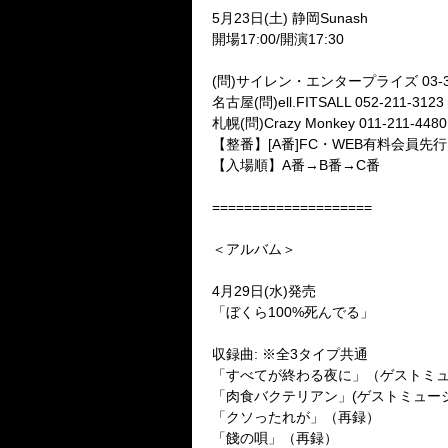
5月23日(土) 静岡Sunash
開場17:00/開演17:30
(問)サイレン・エンタープライズ 03-34
名古屋(問)ell.FITSALL 052-211-3123
札幌(問)Crazy Monkey 011-211-448
【整番】[A番]FC・WEB有料会員先行
【入場順】A番→B番→C番
====================
＜アルバム＞
4月29日(水)発売
「ぼくら100%死んでる」
収録曲: ※全3タイプ共通
「すべてが終わる夜に」（ゲストミュージ
「肉食バクテリアン」(ゲストミュージシ
「クソったれが」（再録）
「餞の唄」（再録）