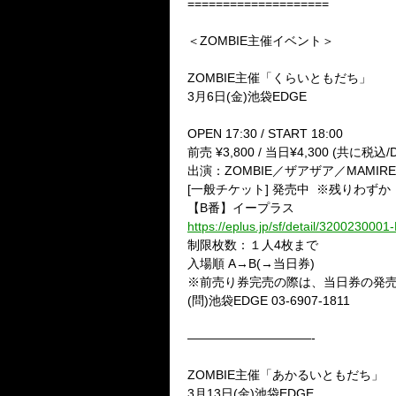
====================
＜ZOMBIE主催イベント＞
ZOMBIE主催「くらいともだち」
3月6日(金)池袋EDGE
OPEN 17:30 / START 18:00
前売 ¥3,800 / 当日¥4,300 (共に税込/D
出演：ZOMBIE／ザアザア／MAMIR
[一般チケット] 発売中 ※残りわずか
【B番】イープラス
https://eplus.jp/sf/detail/320023000
制限枚数：１人4枚まで
入場順 A→B(→当日券)
※前売り券完売の際は、当日券の発
(問)池袋EDGE 03-6907-1811
——————————-
ZOMBIE主催「あかるいともだち」
3月13日(金)池袋EDGE