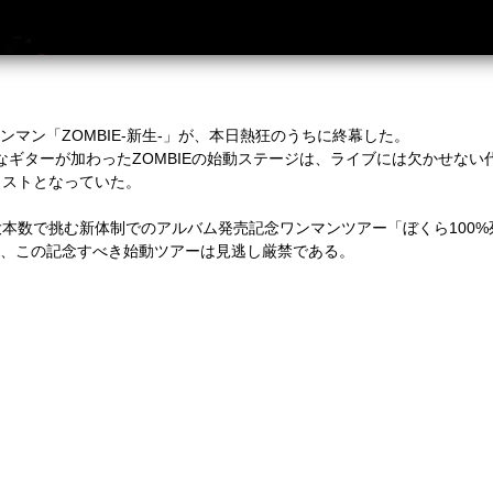
ンマン「ZOMBIE-新生-」が、本日熱狂のうちに終幕した。
ブなギターが加わったZOMBIEの始動ステージは、ライブには欠かせな
リストとなっていた。
上最大本数で挑む新体制でのアルバム発売記念ワンマンツアー「ぼくら100
るが、この記念すべき始動ツアーは見逃し厳禁である。