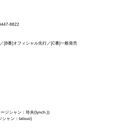
47-8822
0
／[B番]オフィシャル先行／[C番]一般発売
シャン：玲央(lynch.))
ャン：tatsuo)