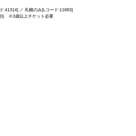
:41314] ／ 札幌のみ[Lコード:11883]
D別) ※3歳以上チケット必要