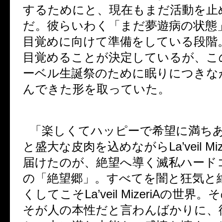
するためにと、現在もまだ活動を止
だ。彼らいわく「まだ夢遊病の状態
目覚めに向けて準備をしている段階
目覚めることが決定しているが、こ
ーベル生誕祭のために眠りにつきな
んできた形を取っていた。
「楽しくてハッピーで希望に満ち
と盛大な皮肉を込めながら
La’veil Mi
届けたのが、絶望へ導く滅私ハード
の「絶望郷」。すべてを闇と狂気と
くしてこそ
La’veil MizeriA
の世界。そ
そが人の本性だと言わんばかりに、