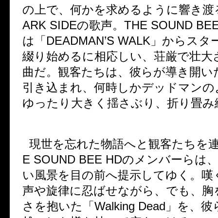
の上で、何かを求めるように響き渡
ARK SIDE
の歌声。
THE SOUND BEE
は「
DEADMAN’S WALK
」からスタ
綴り始めるに相応しい、荘厳で壮大
曲だ。観客たちは、彼らが導き開い
引き込まれ、何時しかデッドマンの
ゆったり大きく揺さぶり、折り畳み
現世を忘れた物語へと観客たちを
E SOUND BEE HD
のメンバーらは、
い風景を目の前へ提示してゆく。嘆
声や旋律に忍ばせながら、でも、胸
さを抱いた「
Walking Dead
」を、彼