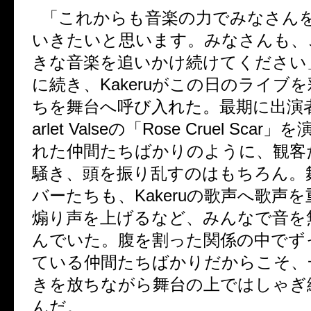
「これからも音楽の力でみなさん
いきたいと思います。みなさんも、
きな音楽を追いかけ続けてください
に続き、
Kakeru
がこの日のライブを
ちを舞台へ呼び入れた。最期に出演
arlet Valse
の「
Rose Cruel Scar
」を
れた仲間たちばかりのように、観客
騒き、頭を振り乱すのはもちろん。
バーたちも、
Kakeru
の歌声へ歌声を
煽り声を上げるなど、みんなで音を
んでいた。腹を割った関係の中でず
ている仲間たちばかりだからこそ、
きを放ちながら舞台の上ではしゃぎ
んだ。