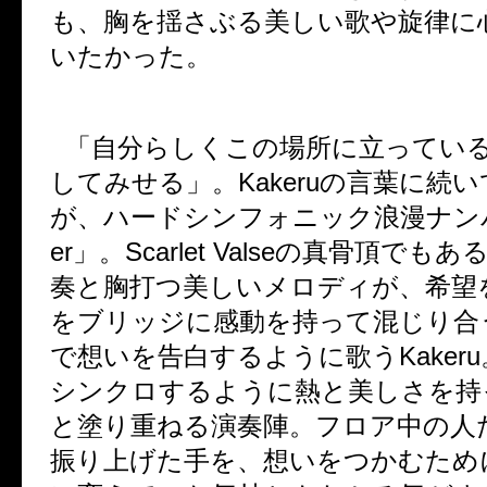
も、胸を揺さぶる美しい歌や旋律に
いたかった。
「自分らしくこの場所に立ってい
してみせる」。
Kakeru
の言葉に続い
が、ハードシンフォニック浪漫ナン
er
」。
Scarlet Valse
の真骨頂でもあ
奏と胸打つ美しいメロディが、希望
をブリッジに感動を持って混じり合
で想いを告白するように歌う
Kakeru
シンクロするように熱と美しさを持
と塗り重ねる演奏陣。フロア中の人
振り上げた手を、想いをつかむため