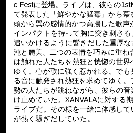
e Fest
に登場。ライブは、彼らの
1s
て発表した「鮮やかな猛毒」から幕
頭から巽の感情的かつ高揚した歌声
インパクトを持って胸に突き刺さる
追いかけるように響きだした重厚な
沌と麗美、二つの表情を巧みに重ね
は触れた人たちを熱狂と恍惚の世界
ゆく。心が歌に強く惹かれる。でも
る音に触発され熱狂を求めてゆく。
勢の人たちが跳ねながら、彼らの音
け止めていた。
XANVALA
に対する
ライブだ。その様を一緒に体感して
が熱く騒ぎだしていた。