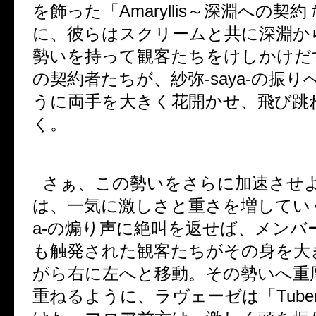
を飾った「
Amaryllis
～深淵への契約
に、彼らはスクリームと共に深淵か
勢いを持って観客たちをけしかけだ
の契約者たちが、紗弥
-saya-
の振り
うに両手を大きく花開かせ、飛び跳
く。
さぁ、この勢いをさらに加速させ
は、一気に激しさと重さを増してい
a-
の煽り声に絶叫を返せば、メンバ
も触発された観客たちがその身を大
がら右に左へと移動。その勢いへ重
重ねるように、ラヴェーゼは「
Tube