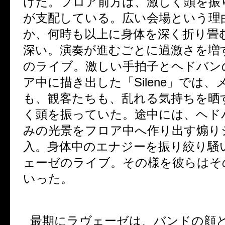
けた。フロア前方は、激しく頭を振
が支配している。広い会場という理
か、何時も以上に身体を深く折り畳
深い。演奏が進むごとに過激さを増
のライブ。激しい手拍子とヘドバン
ア中に描き出した「
Silene
」では、
も、観客たちも、乱れる気持ちを晒
く頭を振っていた。途中には、ヘド
みの光景をフロア中へ作り出す煽り
入。身体中のエナジーを振り絞り騒
ェーゼのライブ。その様を彼らはそ
いった。
最期にラヴェーゼは、バンドの顔