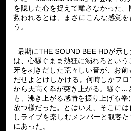
を隠した心を捉えて離さなかった。
救われるとは、まさにこんな感覚を
う。
最期に
THE SOUND BEE HD
が示し
は、心騒ぐまま熱狂に溺れろという
牙を剥きだした荒々しい音が、お前
だせよとけしかける。何時しかフロ
から天高く拳が突き上がる。騒ぐ
…
も、沸き上がる感情を振り上げる拳
放つ様だった。とはいえ、そこには
しライブを楽しむメンバーと観客た
にあった。