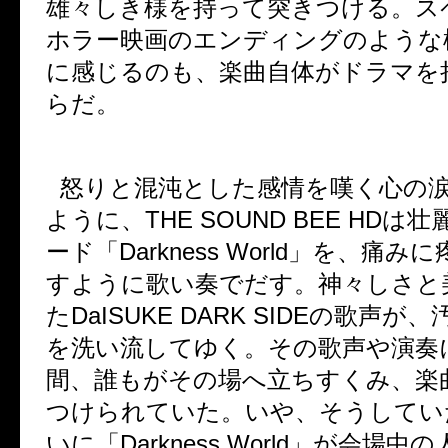
雄々しき様を持って突きつける。ス
ホラー映画のエンディングのような
に感じるのも、楽曲自体がドラマを
らだ。
怒りと混沌とした感情を嘆く心の
ように、
THE SOUND BEE HD
は壮
ード「
Darkness World
」を、痛みに
すように歌い奏でだす。神々しさと
た
DaISUKE DARK SIDE
の歌声が、
を洗い流してゆく。その歌声や演奏
間、誰もがその場へ立ちすくみ、楽
つけられていた。いや、そうしてい
いに「
Darkness World
」が会場中の