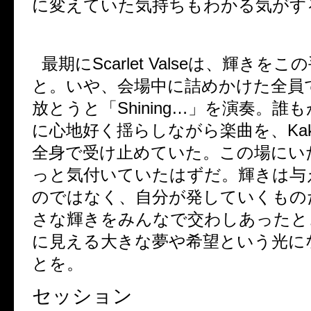
に変えていた気持ちもわかる気がす
最期に
Scarlet Valse
は、輝きをこの
と。いや、会場中に詰めかけた全員
放とうと「
Shining…
」を演奏。誰も
に心地好く揺らしながら楽曲を、
Ka
全身で受け止めていた。この場にい
っと気付いていたはずだ。輝きは与
のではなく、自分が発していくもの
さな輝きをみんなで交わしあったと
に見える大きな夢や希望という光に
とを。
セッション