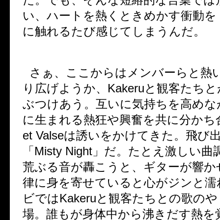
い、ハートを熱くときめかす衝動を
に触れるたび感じてしまうんだ。
さぁ、ここからはメンバーらと熱
り広げようか、
Kakeru
と観客たちと
ぶつけあう。互いに気持ちを高めな
に生まれる熱狂や興奮を共に分かち
et Valse
は誘いをかけてきた。飛び
「
Misty Night
」だ。たとえ激しい曲
荒ぶる音が轟こうと、ギターが響か
律に身を寄せていると心がジンと濡
ビでは
Kakeru
と観客たちとの歌のや
場。誰もが身体中から沸きだす熱を