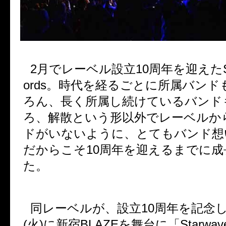
2
月でレーベル設立
10
周年を迎えた
ords
。時代を経るごとに所属バンド
ろん、長く所属し続けているバンド
ろ、解散という形以外でレーベルか
ドがいないように、とてもバンド想
だからこそ
10
周年を迎えるまでに成
た。
同レーベルが、設立
10
周年を記念
(
火
)
に新宿
BLAZE
を舞台に「
Starwave