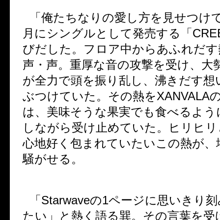
「俺たちなりの愛し方を見せつけ
月にシングルとして発売する「
CRE
びだした。フロア中からあふれだす
声・声。重厚な音の攻撃を受け、大
が全力で頭を振り乱し、沸きだす想
ぶつけていた。その熱を
XANVALA
は、美味そうな果実でも食べるよう
しながら受け止めていた。ヒリヒリ
心地好く包まれていたいこの熱が、
騒がせる。
「
Starwave
の
1
ページに思いきり刻
たい」と熱く語る巽。その言葉を受