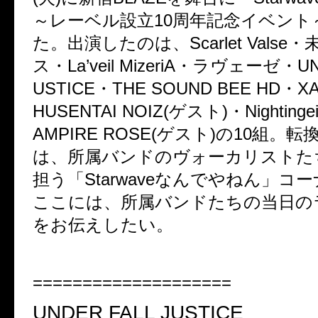
～レーベル設立
10
周年記念イベント
た。出演したのは、
Scarlet Valse
・
ス・
La’veil MizeriA
・ラヴェーゼ・
UN
USTICE
・
THE SOUND BEE HD
・
X
HUSENTAI NOIZ(
ゲスト
)
・
Nightinge
AMPIRE ROSE(
ゲスト
)
の
10
組。転
は、所属バンドのヴォーカリストた
担う「
Starwave
なんでやねん」コー
ここには、所属バンドたちの当日の
をお伝えしたい。
====================
UNDER FALL JUSTICE