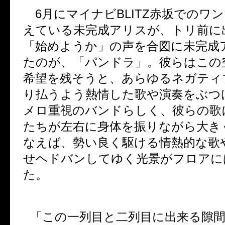
6
月にマイナビ
BLITZ
赤坂でのワン
えている未完成アリスが、トリ前に
「始めようか」の声を合図に未完成
たのが、「パンドラ」。彼らはこの
希望を残そうと、あらゆるネガティ
り払うよう熱情した歌や演奏をぶつ
メロ重視のバンドらしく、彼らの歌
たちが左右に身体を振りながら大き
なえば、勢い良く駆ける情熱的な歌
せヘドバンしてゆく光景がフロアに
た。
「この一列目と二列目に出来る隙