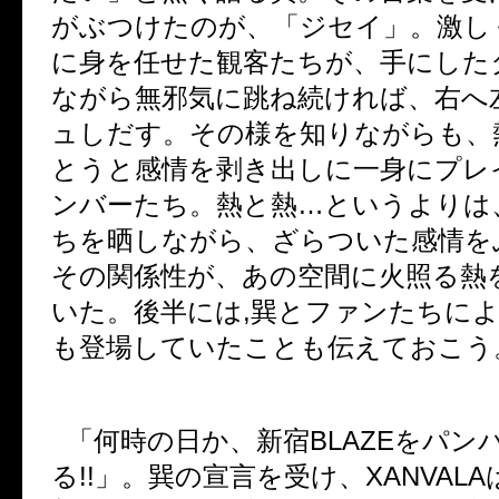
がぶつけたのが、「ジセイ」。激し
に身を任せた観客たちが、手にした
ながら無邪気に跳ね続ければ、右へ
ュしだす。その様を知りながらも、
とうと感情を剥き出しに一身にプレ
ンバーたち。熱と熱
…
というよりは
ちを晒しながら、ざらついた感情を
その関係性が、あの空間に火照る熱
いた。後半には
,
巽とファンたちに
も登場していたことも伝えておこう
「何時の日か、新宿
BLAZE
をパン
る
!!
」。巽の宣言を受け、
XANVALA