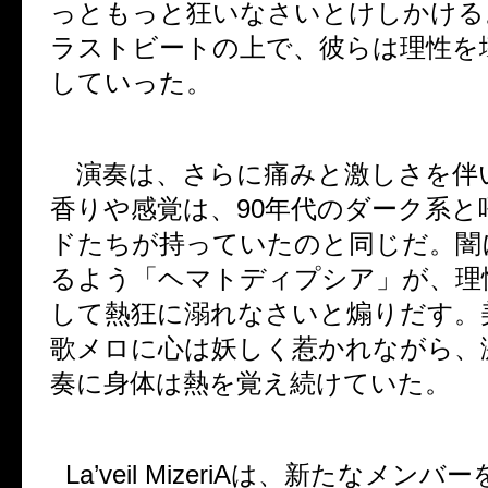
っともっと狂いなさいとけしかける
ラストビートの上で、彼らは理性を
していった。
演奏は、さらに痛みと激しさを伴
香りや感覚は、
90
年代のダーク系と
ドたちが持っていたのと同じだ。闇
るよう「ヘマトディプシア」が、理
して熱狂に溺れなさいと煽りだす。
歌メロに心は妖しく惹かれながら、
奏に身体は熱を覚え続けていた。
La’veil MizeriA
は、新たなメンバー