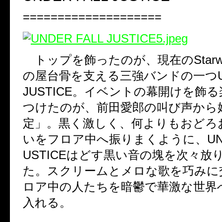
====================
トップを飾ったのが、現在の
Star
の屋台骨を支える三強バンドの一つ
JUSTICE
。イベントの幕開けを飾る
つけたのが、前田愛郎の叫び声から
定」。黒く激しく、何よりもおどろ
いをフロア中へ振りまくように、
UN
USTICE
はどす黒い音の塊を次々放
た。スクリームとメロな歌を巧みに
ロア中の人たちを暗鬱で華激な世界
入れる。