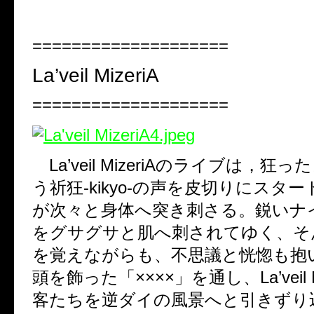
====================
La’veil MizeriA
====================
La’veil MizeriA
のライブは，狂った
う祈狂
-kikyo-
の声を皮切りにスター
が次々と身体へ突き刺さる。鋭いナ
をグサグサと肌へ刺されてゆく、そ
を覚えながらも、不思議と恍惚も抱
頭を飾った「
××××
」を通し、
La’veil
客たちを逆ダイの風景へと引きずり