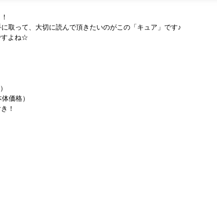
！！
と手に取って、大切に読んで頂きたいのがこの「キュア」です♪
ですよね☆
売）
（本体価格）
付き！