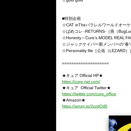
☆gulu gulu
■特別企画
☆CAT inTheパラレルワールドオー
☆ばめコレ -RETURNS-［燕（BugL
☆Honesty～Cure’s MODEL RE
☆ジャックケイパー新メンバーの“春”
☆Personality file［公佑（LEZARD
====================
★キュア Official HP★
https://cure-net.com/
★キュア Official Twitter★
https://twitter.com/cure_office
★Amazon★
https://amzn.to/2szdOd5