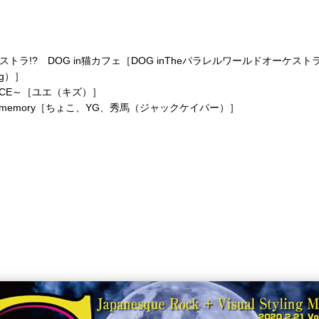
ケストラ!? DOG in猫カフェ［DOG inTheパラレルワールドオーケスト
ug）］
AL FACE～［ユエ（キズ）］
memory［ちょこ、YG、秀馬（ジャックケイパー）］
）］