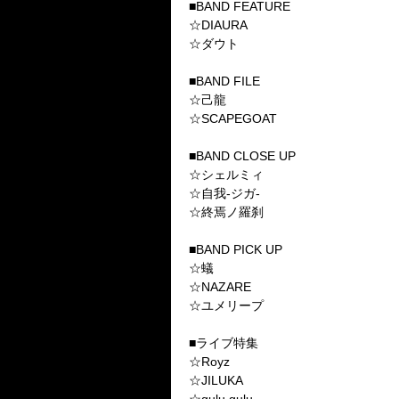
■BAND FEATURE
☆DIAURA
☆ダウト
■BAND FILE
☆己龍
☆SCAPEGOAT
■BAND CLOSE UP
☆シェルミィ
☆自我-ジガ-
☆終焉ノ羅刹
■BAND PICK UP
☆蟻
☆NAZARE
☆ユメリープ
■ライブ特集
☆Royz
☆JILUKA