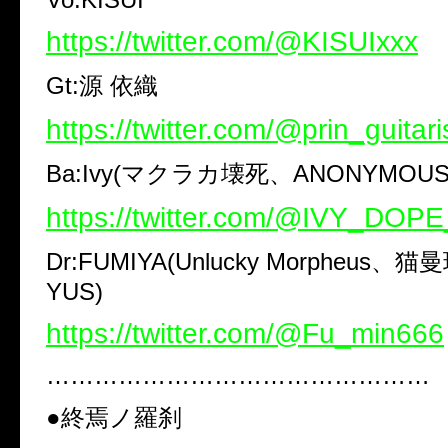
https://twitter.com/@KISUIxxx
Gt:源 依織
https://twitter.com/@prin_guitari
Ba:Ivy(マクラカ壊死、ANONYMOUS
https://twitter.com/@IVY_DO
Dr:FUMIYA(Unlucky Morpheus、
YUS)
https://twitter.com/@Fu_min666
…………………………………………
●終焉ノ羅刹