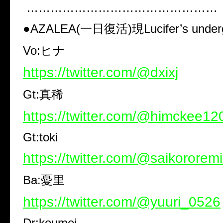
…………………………………………
●AZALEA(一日復活)現Lucifer’s under
Vo:ヒナ
https://twitter.com/@dxixj
Gt:真稀
https://twitter.com/@himckee12
Gt:toki
https://twitter.com/@saikororem
Ba:憂里
https://twitter.com/@yuuri_0526
Dr:koumei