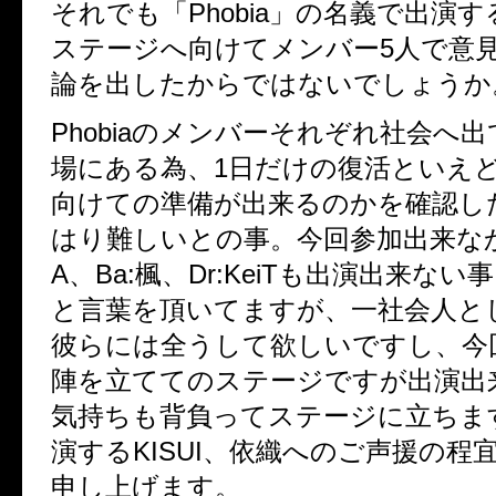
それでも「Phobia」の名義で出演
ステージへ向けてメンバー5人で意
論を出したからではないでしょうか
Phobiaのメンバーそれぞれ社会へ
場にある為、1日だけの復活といえ
向けての準備が出来るのかを確認し
はり難しいとの事。今回参加出来なかっ
A、Ba:楓、Dr:KeiTも出演出来な
と言葉を頂いてますが、一社会人と
彼らには全うして欲しいですし、今
陣を立ててのステージですが出演出
気持ちも背負ってステージに立ちま
演するKISUI、依織へのご声援の程
申し上げます。