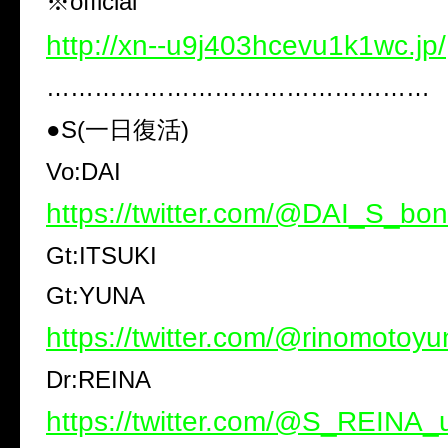
※official
http://xn--u9j403hcevu1k1wc.jp/
…………………………………………
●S(一日復活)
Vo:DAI
https://twitter.com/@DAI_S_bo
Gt:ITSUKI
Gt:YUNA
https://twitter.com/@rinomotoy
Dr:REINA
https://twitter.com/@S_REINA_