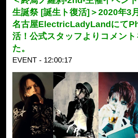
＜終焉ノ羅刹-2nd-主催イベント 
生誕祭 [誕生ト復活]＞2020年3
名古屋ElectricLadyLandにてP
活！公式スタッフよりコメント
た。
EVENT - 12:00:17