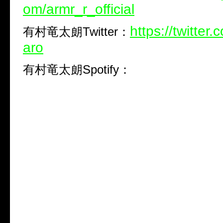
om/armr_r_official
https://twitter
有村竜太朗Twitter：
aro
有村竜太朗Spotify：