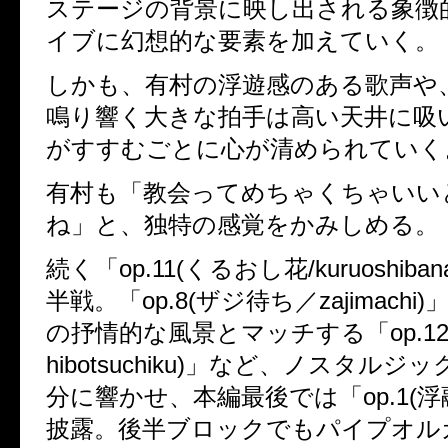
ステージの背景に映し出される象徴
イブに幻想的な要素を加えていく。
しかも、有村の浮遊感のある歌声や
鳴り響く大きな拍手は高い天井に吸
がすすむごとに心が清められていく
有村も「教会ってめちゃくちゃいい
ね」と、独特の感覚をかみしめる。
続く「op.11(くるおし花/kuruoshib
半戦。「op.8(ザジ待ち／zajimach
の抒情的な風景とマッチする「op.12(
hibotsuchiku)」など、ノスタル
分に響かせ、本編最後では「op.1(浮融/
披露。後半ブロックでもパイプオル