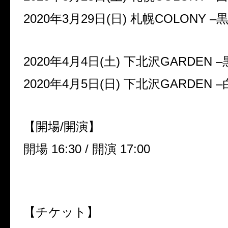
2020
年
3
月
29
日
(
日
)
札幌
COLONY –
2020
年
4
月
4
日
(
土
)
下北沢
GARDEN –
2020
年
4
月
5
日
(
日
)
下北沢
GARDEN –
【開場
/
開演】
開場
16:30 /
開演
17:00
【チケット】