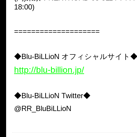
18:00)
====================
◆
Blu-BiLLioN
オフィシャルサイト
http://blu-billion.jp/
◆
Blu-BiLLioN Twitter
◆
@RR_BluBiLLioN