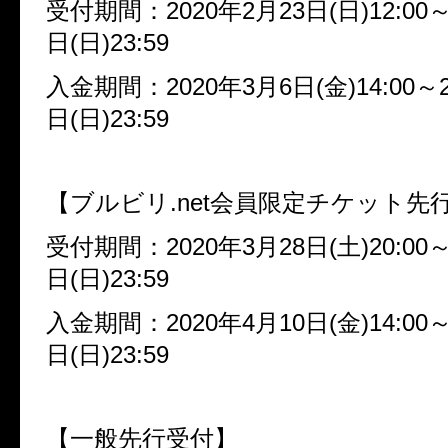
受付期間：
2020
年
2
月
23
日
(
日
)12:00
日
(
日
)23:59
入金期間：
2020
年
3
月
6
日
(
金
)14:00
～
日
(
日
)23:59
【ブルビリ
.net
会員限定チケット先
受付期間：
2020
年
3
月
28
日
(
土
)20:00
日
(
日
)23:59
入金期間：
2020
年
4
月
10
日
(
金
)14:00
日
(
日
)23:59
【一般先行受付】