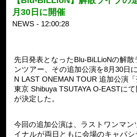
【Blu-BiLLioN】解散ライブ
月30日に開催
NEWS - 12:00:28
先日発表となった
Blu-BiLLioN
の解散
ンツアー、
その追加公演を
8
月
30
日
N LAST ONEMAN TOUR
追加公演「
東京
Shibuya TSUTAYA O-EAST
にて
が決定した。
今回の追加公演は、ラストワンマン
イナルが
両日ともに会場のキャパシ