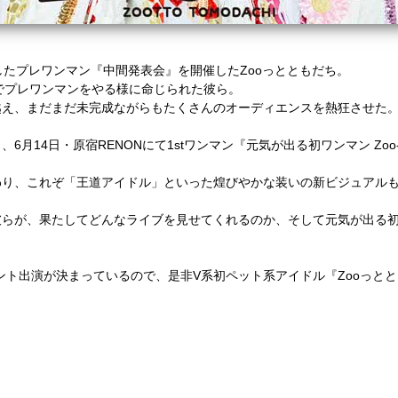
したプレワンマン『中間発表会』を開催した
Zoo
っとともだち。
でプレワンマンをやる様に命じられた彼ら。
越え、まだまだ未完成ながらもたくさんのオーディエンスを熱狂させた
く、
6
月
14
日・原宿
RENON
にて
1st
ワンマン『元気が出る初ワンマン
Zoo-
わり、これぞ「王道アイドル」といった煌びやかな装いの新ビジュアル
彼らが、果たしてどんなライブを見せてくれるのか、そして元気が出る
ント出演が決まっているので、是非
V
系初ペット系アイドル『
Zoo
っとと