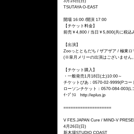
3
月
15
日
(
日
)
TSUTAYA O-EAST
開場
16:00 /
開演
17:00
【チケット料金】
前売￥
4,800 /
当日￥
5,800(
共に税込
【出演】
Zoo
っとともだち
/
ザアザア
/
極東ロ
(
※
皐月メリーの出演はございません
【チケット購入】
・一般発売
1
月
18
日
(
土
)10:00
～
チケットぴあ：
0570-02-9999(P
コー
ローソンチケット：
0570-084-003(L
ｲｰﾌﾟﾗｽ
http://eplus.jp
====================
V FES.JAPAN Cure / MIND-V PRES
4
月
26
日
(
日
)
新木場
STUDIO COAST