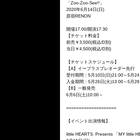
「
Zoo-Zoo-See!!
」
2020
年
6
月
14
日
(
日
)
原宿
RENON
開場
17:00/
開演
17:30
【チケット料金】
前売￥
3,500(
税込
/D
別
)
当日￥
4,500(
税込
/D
別
)
【チケットスケジュール】
【
A
】イープラスプレオーダー先行
受付期間：
5
月
10
日
(
日
)21:00
～
5
月
24
入金期間：
5
月
26
日
(
火
)13:00
～
5
月
28
【
B
】一般発売
6
月
6
日
(
土
)10:00
～
====================
【イベント出演情報】
little HEARTS. Presents
「
MY little 