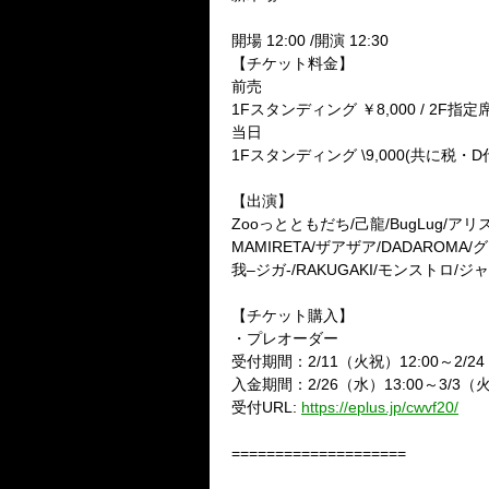
開場
12:00 /
開演
12:30
【チケット料金】
前売
1F
スタンディング
￥
8,000 / 2F
指定
当日
1F
スタンディング
\9,000(
共に税・
D
【出演】
Zoo
っとともだち
/
己龍
/BugLug/
アリ
MAMIRETA/
ザアザア
/DADAROMA/
グ
我
–
ジガ
-/RAKUGAKI/
モンストロ
/
ジャ
【チケット購入】
・プレオーダー
受付期間：
2/11
（火祝）
12:00
～
2/24
入金期間：
2/26
（水）
13:00
～
3/3
（
受付
URL:
https://eplus.jp/cwvf20/
====================