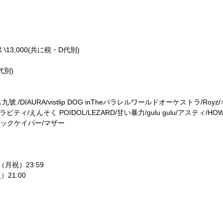
席
\13,000(
共に税・
D
代別
)
代別
)
ス九號
./DIAURA/vistlip DOG inThe
パラレルワールドオーケストラ
/Royz/
ラビティ
/
えんそく
POIDOL/LEZARD/
甘い暴力
/gulu gulu/
アスティ
/HOW
ックケイパー
/
マザー
（月祝）
23:59
火）
21:00