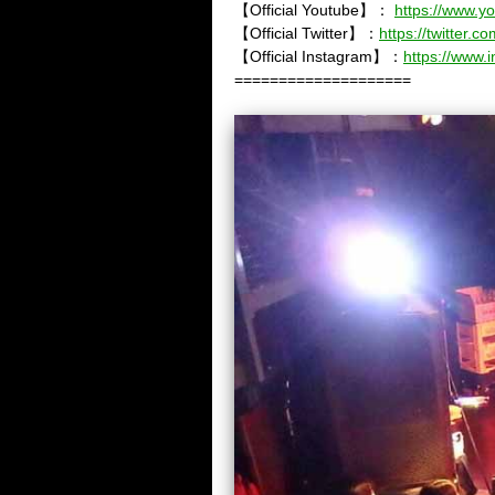
【
Official Youtube
】：
https://www.
【
Official Twitter
】：
https://twitter.
【
Official Instagram
】：
https://www.
====================