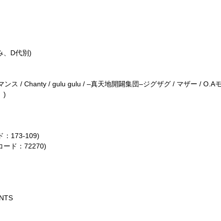
み、
D
代別
)
マンス
/ Chanty / gulu gulu / –
真天地開闢集団
–
ジグザグ
/
マザー
/ O.A
。
)
ド：
173-109)
コード：
72270)
ENTS