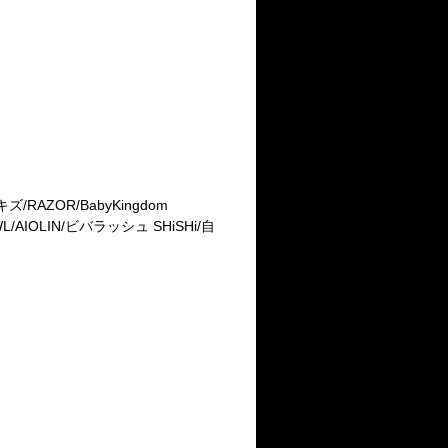
キズ
/RAZOR/BabyKingdom
L/AIOLIN/
ビバラッシュ
SHiSHi/
自