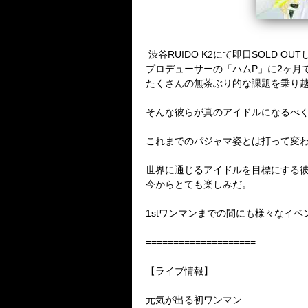
渋谷
RUIDO K2
にて即日
SOLD OUT
プロデューサーの「ハム
P
」に
2
ヶ月
たくさんの無茶ぶり的な課題を乗り
そんな彼らが真のアイドルになるべ
これまでのパジャマ姿とは打って変
世界に通じるアイドルを目標にする
今からとても楽しみだ。
1st
ワンマンまでの間にも様々なイベ
====================
【ライブ情報】
元気が出る初ワンマン