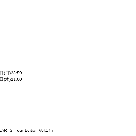
日
(
日
)23:59
日
(
木
)21:00
HEARTS. Tour Edition Vol.14
」