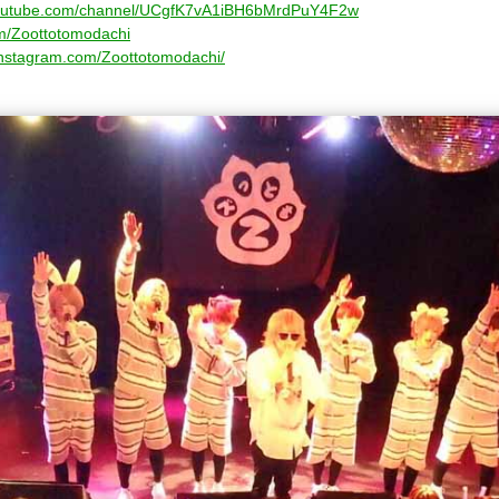
youtube.com/channel/UCgfK7vA1iBH6bMrdPuY4F2w
com/Zoottotomodachi
instagram.com/Zoottotomodachi/