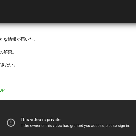
新たな情報が届いた。
。
報の解禁。
。
だきたい。
_JP