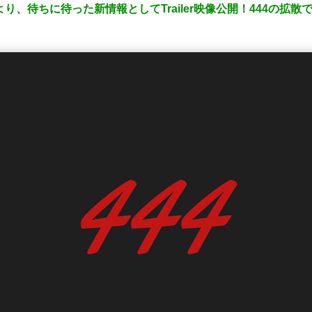
り、待ちに待った新情報としてTrailer映像公開！444の拡散