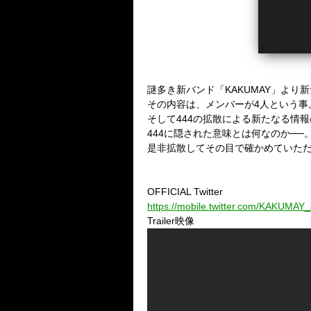
謎多き新バンド「KAKUMAY」より
その内容は、メンバーが4人という事
そして444の拡散による新たなる情
444に隠された意味とは何なのか──
是非拡散してその目で確かめていた
OFFICIAL Twitter
https://mobile.twitter.com/KAKUMAY
Trailer映像